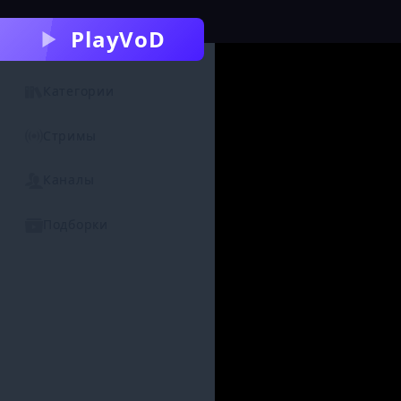
PlayVoD
Категории
Стримы
Каналы
Подборки