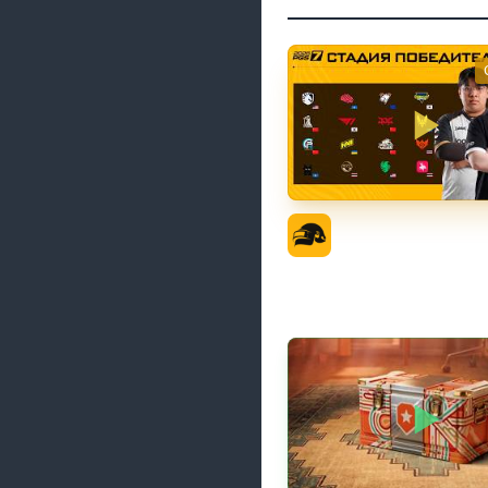
PGS 7 - Стадия Побе
Официальный кана