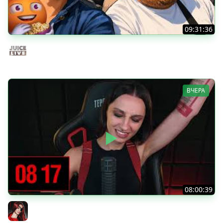
09:31:36
Скуф-патруль | IRL Cтрим от 01/08/2026
Juice Live
ВЧЕРА
08:00:39
[СТРИМ] БОДРАЯ ПЯТНИЦА С BRM | БШБ-ШНЫЕ НОВОСТИ
| GEARS OF WAR: E-DAY | GOTHIC 1 REMAKE | 07.08.26