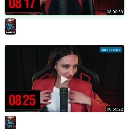
08:00:39
[СТРИМ] БОДРАЯ ПЯТНИЦА С BRM | БШБ-ШНЫЕ НОВОСТИ
| GEARS OF WAR: E-DAY | GOTHIC 1 REMAKE | 07.08.26
Разное
позавчера
06:56:22
[СТРИМ] БОДРЫЙ ЧЕТВЕРГ С BRM | DOOMSDAY: LAST
SURVIVORS & DOOMSDAY: LAST SURVIVORS | 06.08.26