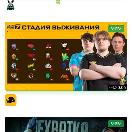
ИГРОВОЙ АУКЦИОН 🍀 Во что играем в конце лета?
Amway921
ВЧЕРА
04:20:06
PGS 7 - Стадия Выживания
Официальный канал
ВЧЕРА