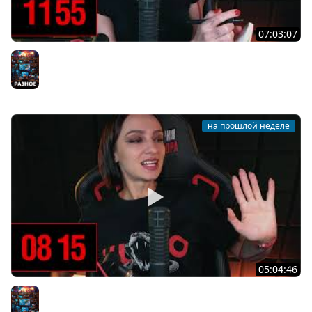
07:03:07
[СТРИМ] ЧАТ-ЗАКОН: ВСПОМИНАЕМ ПРО CLIVE BARKER'S
JERICHO НА СЛОЖНОСТИ СЛОЖНО | 31.07.26
Разное
на прошлой неделе
05:04:46
[СТРИМ] БОДРЫЙ И ХОРРОРНЫЙ ЧЕТВЕРГ С BRM | ТЫ
ХОРРОРЫ ХОЧЕШЬ? | 30.07.26