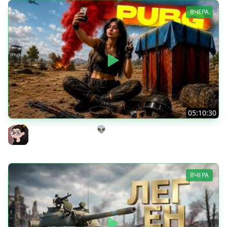
ВЧЕРА
05:10:30
Танкисты на выгуле👽
Mozol6ka (Мозолька)
ВЧЕРА