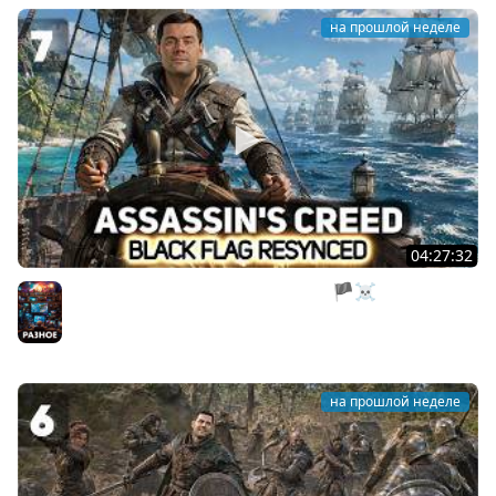
на прошлой неделе
04:27:32
Нас все предали. Пираты, тоже мне 🏴‍☠️ Assassin’s
Creed Black Flag Resynced [PC 2026] #7
Разное
на прошлой неделе