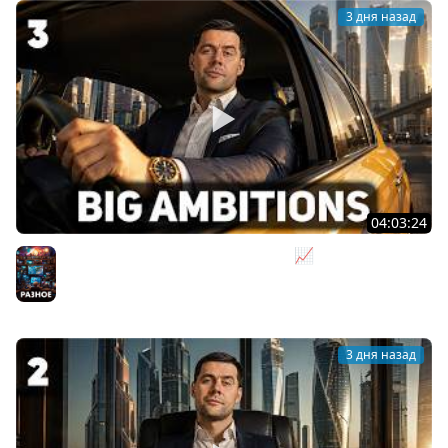
3 дня назад
04:03:24
Я бизнесмен. Такси - это для души 📈 Big Ambitions
[PC 2023] #3
Разное
3 дня назад