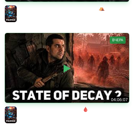
Сражаемся с Кагалом призраком Харага ⛺ Wartales
[PC 2021] #7
Разное
ВЧЕРА
04:06:07
Соло. Сложность запредельная 🩸 State of Decay 2
[PC 2018]
Разное