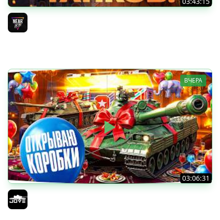
03:43:15
ДЕНЬ РОЖДЕНИЯ 2026! ТЕСТ-ДРАЙВ ТАНКОВ из КОРОБОК
[Попытка 2]
Near_You
ВЧЕРА
03:06:31
ОТКРЫВАЕМ КОРОБКИ НА ДЕНЬ РОЖДЕНИЯ МИРА ТАНКОВ
2026 ● Что Выпадет?
Jove