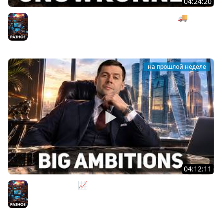
04:24:20
Безумная деревянная операция под музыку 🚚
SnowRunner [PC 2020] #27
Разное
на прошлой неделе
04:12:11
За деньги - Да 📈 Big Ambitions [PC 2023]
Разное