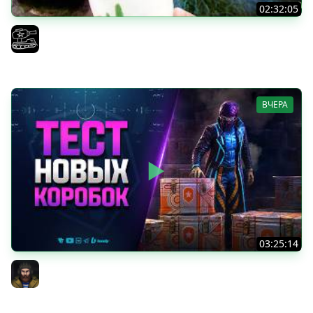
02:32:05
Поедаю кактусы онлайн без регистрации. Мир Танков
и ЗБЗ.
El COMENTANTE
ВЧЕРА
03:25:14
Тест Новых Танков из Коробок
Юша PROТанки