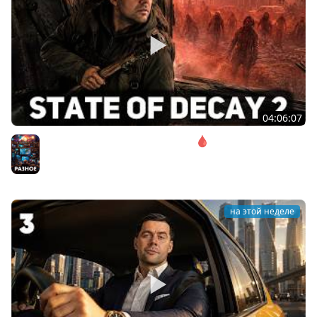
04:06:07
Соло. Сложность запредельная 🩸 State of Decay 2
[PC 2018]
Разное
на этой неделе