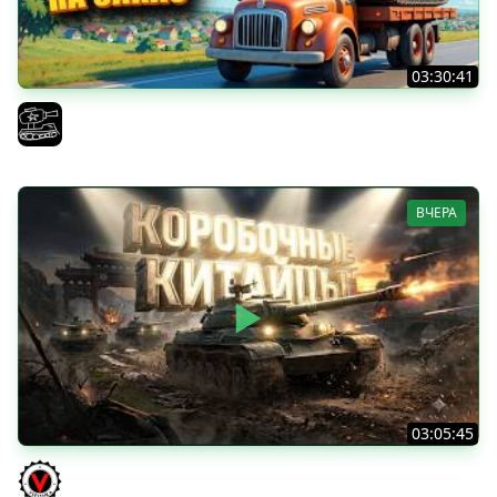
03:30:41
Трезвый пятничный рандом. (Мир танков и ЗБЗ)
El COMENTANTE
ВЧЕРА
03:05:45
КИТАЙЧОКИ ИЗ КОРОБЧОНОК! 617Q и HSD-1
Vspishka