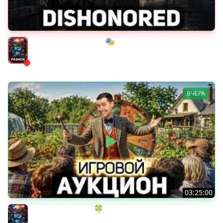
Мрачный стелс-экшен 🎭 Dishonored [PC 2012] #1
Разное
ВЧЕРА
03:25:00
ИГРОВОЙ АУКЦИОН 🍀 Во что играем в конце лета?
Разное