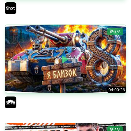
ТАНКИ на ЗАКАЗ — Смотрите Описание Стрима
Sh0tnik
ВЧЕРА
04:00:26
БИТВА ЗА MAUSEKONIG! — ВСЕГО 8 ЗАДАЧ ДО КОНЦА ●
Возвращение Сериала по ЛБЗ 3.0
Jove
ВЧЕРА