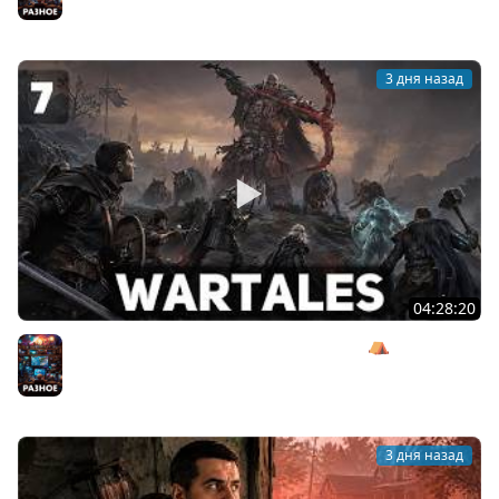
3 дня назад
04:28:20
Сражаемся с Кагалом призраком Харага ⛺ Wartales
[PC 2021] #7
Разное
3 дня назад