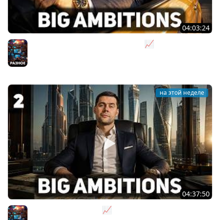
04:03:24
Я бизнесмен. Такси - это для души 📈 Big Ambitions
[PC 2023] #3
Разное
на этой неделе
04:37:50
Не на дядю, а на себя 📈 Big Ambitions [PC 2023] #2
Разное