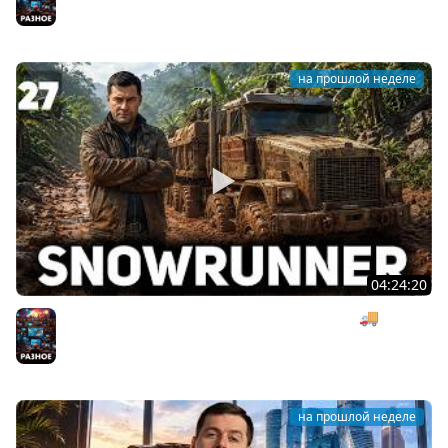
на прошлой неделе
04:24:20
Безумная деревянная операция под музыку 🚚
SnowRunner [PC 2020] #27
Разное
на прошлой неделе