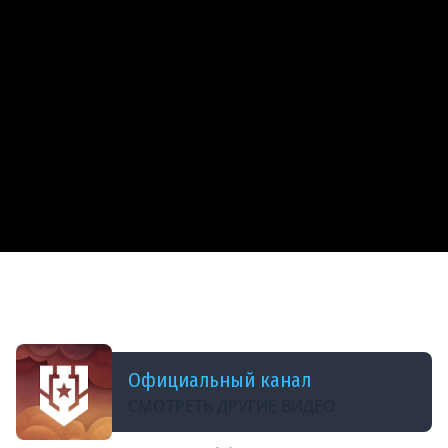
ДОБАВЛЕНО: В ПРОШЛОМ ГОДУ
Что нашли на затонувшем бронекатере?
#МорскиеЛегенды #МирКораблей #ЛестаИгры
Официальный канал
СМОТРЕТЬ ДРУГИЕ ВИДЕО