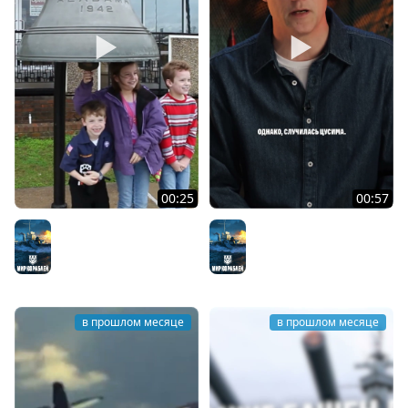
00:25
00:57
Судьба линкора USS
Крейсер «Олег»
Мир кораблей
Alabama
Мир кораблей
в прошлом месяце
в прошлом месяце