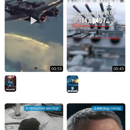
00:53
00:45
Битва при Марианских
Линейные корабли
островах
типа «Южная Дакота»
Разное
Мир кораблей
в прошлом месяце
2 месяца назад