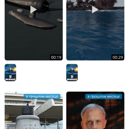
00:19
00:29
Боевой путь линкора
Самый удачливый
USS Alabama
линкор ВМС США
Мир кораблей
Мир кораблей
в прошлом месяце
в прошлом месяце