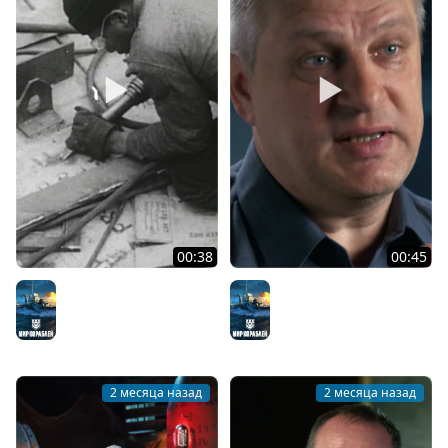
00:38
00:45
История строительства
Боевые задачи
линкора USS Alabama
эсминцев
Мир кораблей
Мир кораблей
2 месяца назад
2 месяца назад