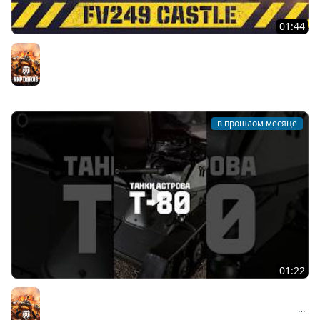
01:44
FV249 Castle. Новинка Сборочного цеха | Мир танков
Мир танков
в прошлом месяце
01:22
Последний лёгкий танк Красной армии #танки
#история #миртанков #т-80 #tanks #ркка #вов #ww2