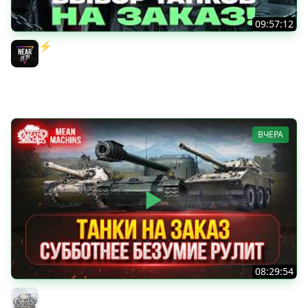
09:57:12
⚡️ИГРАЮ НА ВАШИХ ТАНКАХ НА ЗАКАЗ! [Правила В
Описании]
Near_You
ВЧЕРА
08:29:54
ТАНКИ НА ЗАКАЗ...ВАМ ВЫБИРАТЬ ● Субботнее Безумие
РУЛИТ ● Подробности в Описании