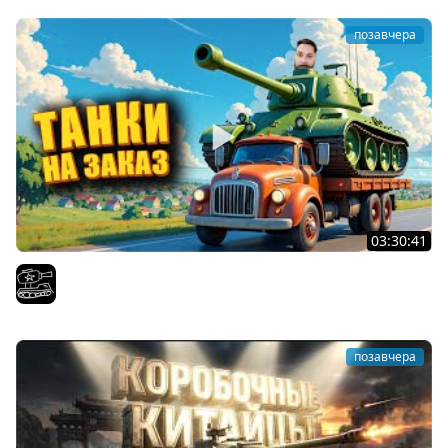
позавчера
03:30:41
Трезвый пятничный рандом. (Мир танков и ЗБЗ)
El COMENTANTE
позавчера