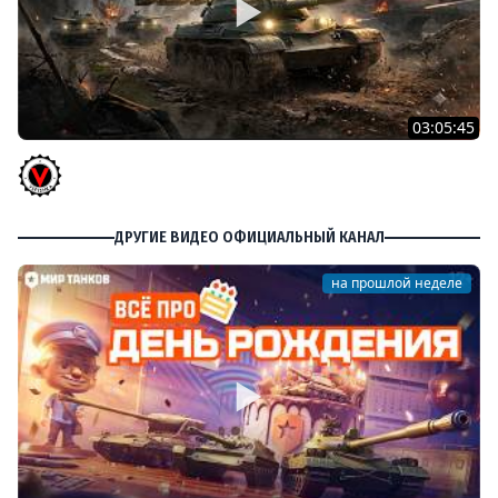
03:05:45
КИТАЙЧОКИ ИЗ КОРОБЧОНОК! 617Q и HSD-1
Vspishka
ДРУГИЕ ВИДЕО ОФИЦИАЛЬНЫЙ КАНАЛ
на прошлой неделе