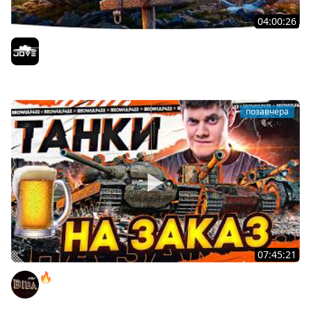
04:00:26
БИТВА ЗА MAUSEKONIG! — ВСЕГО 8 ЗАДАЧ ДО КОНЦА ●
Возвращение Сериала по ЛБЗ 3.0
Jove
позавчера
07:45:21
🔥ПЕННЫЕ ТАНКИ НА ЗАКАЗ! ● НАЛИВАЙ!
BEOWULF422