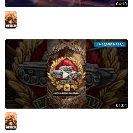
04:10
День рождения «Мира танков»: все подробности
Мир танков
2 недели назад
01:04
Редчайшая награда в Мире танков! #танки #миртанков
#tanks #история #награда #history #ww2 #вов
Мир танков