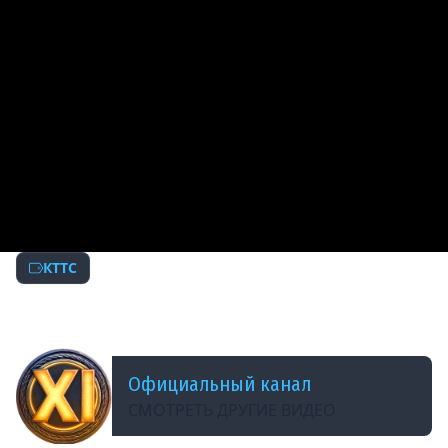
КТТС
ДОБАВЛЕНО: 14 ЛЕТ НАЗАД
World of Tanks. &quot;КТТС&quot;. №6, часть 2
Официальный канал
СМОТРЕТЬ ДРУГИЕ ВИДЕО