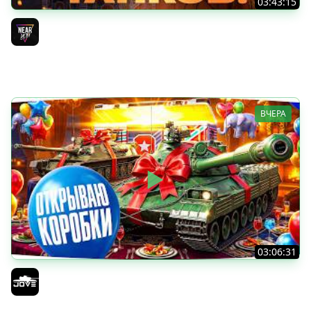
03:43:15
ДЕНЬ РОЖДЕНИЯ 2026! ТЕСТ-ДРАЙВ ТАНКОВ из КОРОБОК
[Попытка 2]
Near_You
ВЧЕРА
03:06:31
ОТКРЫВАЕМ КОРОБКИ НА ДЕНЬ РОЖДЕНИЯ МИРА ТАНКОВ
2026 ● Что Выпадет?
Jove