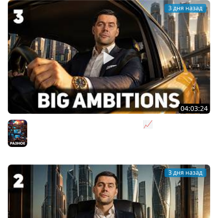
3 дня назад
04:03:24
Я бизнесмен. Такси - это для души 📈 Big Ambitions
[PC 2023] #3
Разное
3 дня назад