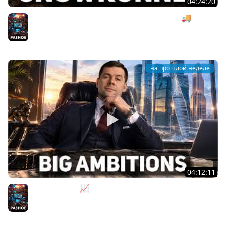
04:24:20
Безумная деревянная операция под музыку 🚚
SnowRunner [PC 2020] #27
Разное
на прошлой неделе
04:12:11
За деньги - Да 📈 Big Ambitions [PC 2023]
Разное