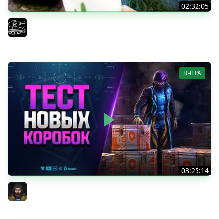
02:32:05
Поедаю кактусы онлайн без регистрации. Мир Танков
и ЗБЗ.
El COMENTANTE
ВЧЕРА
03:25:14
Тест Новых Танков из Коробок
Юша PROТанки