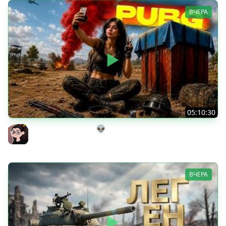
ВЧЕРА
05:10:30
Танкисты на выгуле👽
Mozol6ka (Мозолька)
ВЧЕРА