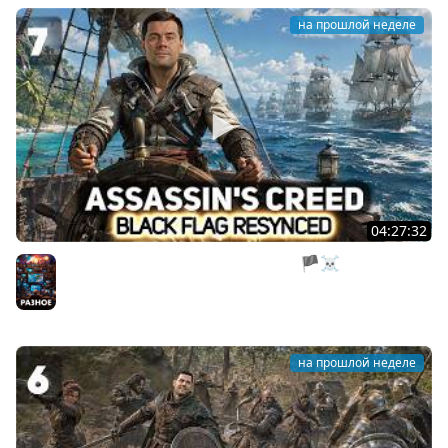
на прошлой неделе
04:27:32
Нас все предали. Пираты, тоже мне 🏴‍☠️ Assassin’s
Creed Black Flag Resynced [PC 2026] #7
Разное
на прошлой неделе