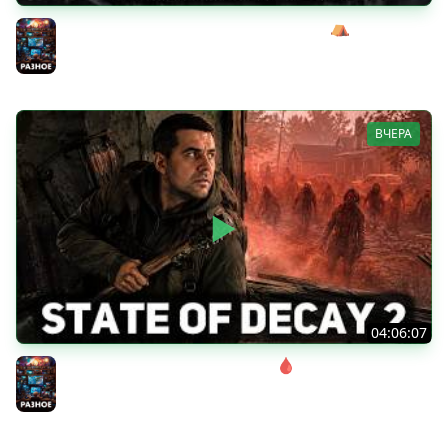
Сражаемся с Кагалом призраком Харага ⛺ Wartales
[PC 2021] #7
Разное
ВЧЕРА
04:06:07
Соло. Сложность запредельная 🩸 State of Decay 2
[PC 2018]
Разное