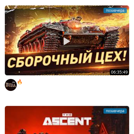
позавчера
06:35:49
🔥ТУТ ЗОЛОТО БЕЗ ДОНАТА! ● РОЗЫГРЫШ
АВТОМОБИЛЯ!
BEOWULF422
позавчера