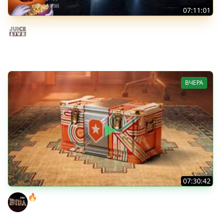
07:11:01
Общение | Shift at Midnight | Cтрим от 27/07/2026
Juice Live
ВЧЕРА
07:30:42
🔥ОТБЕРИ У БИБЫ КОРОБКИ! ● РОЗЫГРЫШ
АВТОМОБИЛЯ!
BEOWULF422