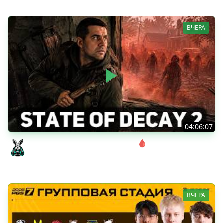
ВЧЕРА
04:06:07
Соло. Сложность запредельная 🩸 State of Decay 2
[PC 2018]
Amway921
ВЧЕРА