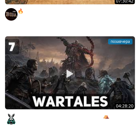
07:30:42
🔥ОТБЕРИ У БИБЫ КОРОБКИ! ● РОЗЫГРЫШ
АВТОМОБИЛЯ!
BEOWULF422
позавчера
04:28:20
Сражаемся с Кагалом призраком Харага ⛺ Wartales
[PC 2021] #7
Amway921