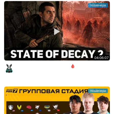
позавчера
04:06:07
Соло. Сложность запредельная 🩸 State of Decay 2
[PC 2018]
Amway921
позавчера