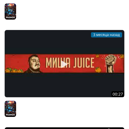
Меня оскорбила курица, и это было только начало... |
НЕЙРОСКАЙРИМ #1
Разное
3 месяца назад
00:27
НейроСкайрим #2
Разное