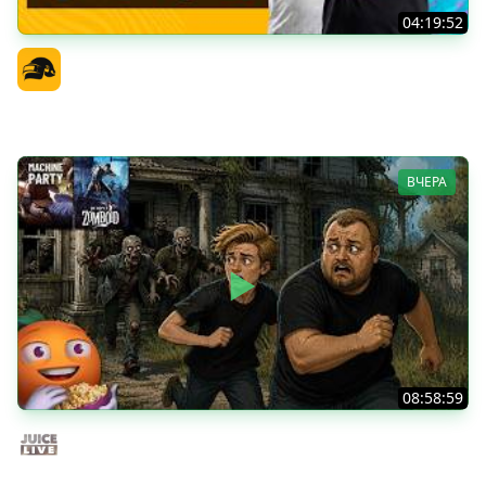
04:19:52
PGS 7 - Стадия Победителей
Официальный канал
ВЧЕРА
08:58:59
Общение | Project Zomboid | Cтрим от 02/08/2026
Juice Live