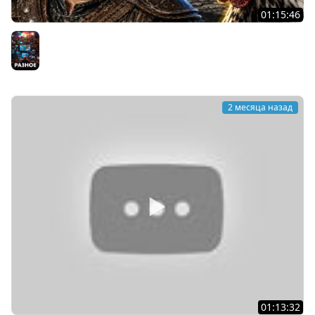
01:15:46
Меня оскорбила курица, и это было только начало... |
НЕЙРОСКАЙРИМ #1
Разное
2 месяца назад
01:13:32