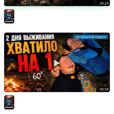
29:24
СТРАЖА ХОДИТ ПОД НАМИ | НЕЙРОСКАЙРИМ 4
Разное
на прошлой неделе
50:58
ПЛАН БЫЛ ВЫЖИТЬ | ЛУЧШИЕ МОМЕНТЫ СО СТРИМА
Разное