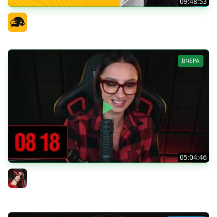
09:48:53
PGS 7 - Групповая Стадия
Официальный канал
ВЧЕРА
05:04:46
[СТРИМ] БОДРАЯ СРЕДА С BRM | ВАМ ГОТИКУ ИЛИ
КОТИКОВ? | ЧАСТЬ 14 | 05.08.26
BRM