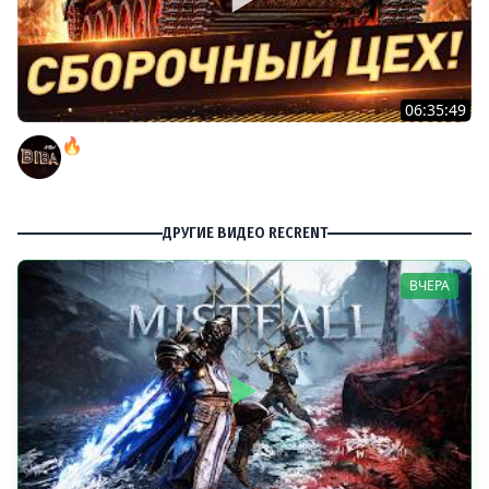
06:35:49
🔥ТУТ ЗОЛОТО БЕЗ ДОНАТА! ● РОЗЫГРЫШ
АВТОМОБИЛЯ!
BEOWULF422
ДРУГИЕ ВИДЕО RECRENT
ВЧЕРА