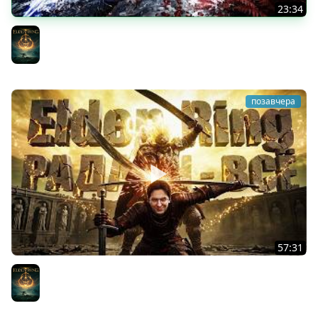
23:34
НОВЫЙ ЭКСТРАКШЕН RPG MISTFALL HUNTER
Elden Ring
позавчера
57:31
УБИЛ КОНСОРТ РАДАНА И ВЛЮБИЛСЯ В ELDEN RING
Elden Ring