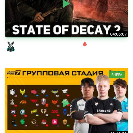
04:06:07
Соло. Сложность запредельная 🩸 State of Decay 2
[PC 2018]
Amway921
ВЧЕРА