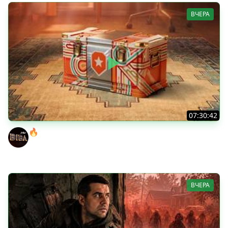
ВЧЕРА
07:30:42
🔥ОТБЕРИ У БИБЫ КОРОБКИ! ● РОЗЫГРЫШ
АВТОМОБИЛЯ!
BEOWULF422
ВЧЕРА