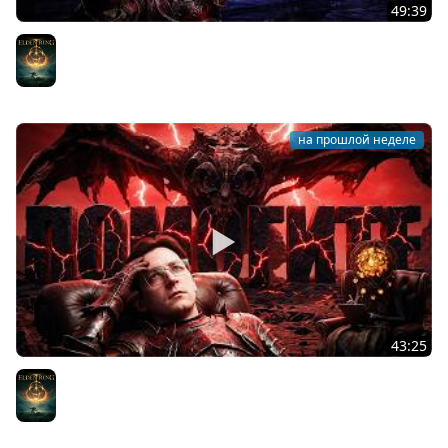
49:39
СПАСИБО БАБАДЗАКИ ЗА ЭТО
Elden Ring
на прошлой неделе
43:25
МНЕ НУЖЕН ПСИХОЛОГ В ELDEN RING DLC
Elden Ring