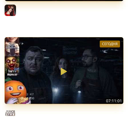
[СТРИМ] БОДРЫЙ ЧЕТВЕРГ С BRM | DOOMSDAY: LAST
SURVIVORS & DOOMSDAY: LAST SURVIVORS | 06.08.26
BRM
СЕГОДНЯ
07:11:01
Общение | Shift at Midnight | Cтрим от 27/07/2026
Juice Live