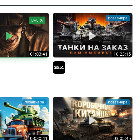
позавчера
ВЧЕРА
01:03:41
10:23:15
Л В ТАНКИ 8 МЕСЯЦЕВ
ТАНКИ на ЗАКАЗ — Смотрите
i
Описание Стрима
Sh0tnik
позавчера
позавчера
03:30:41
03:05:45