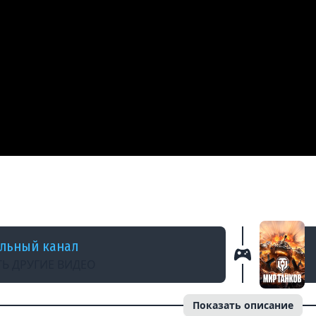
Д
&quot;КТТС&quot; №14. Обновление 8.9
льный канал
Ь ДРУГИЕ ВИДЕО
Показать описание