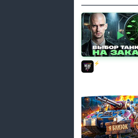
⚡️ИГРАЮ НА ВАШИХ 
ЗАКАЗ! [Правила В О
Near_You
п