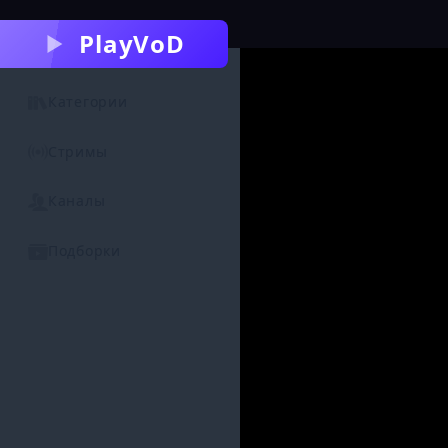
PlayVoD
Категории
Стримы
Каналы
Подборки