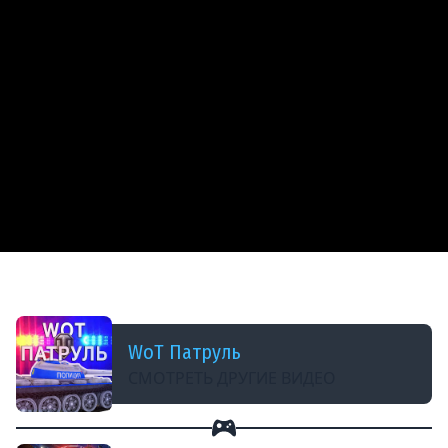
ДОБАВЛЕНО: 7 ЛЕТ НАЗАД
МОДЕР STANLOX СНЯЛ NAVI__STRAIK НА 321
WoT Патруль
СМОТРЕТЬ ДРУГИЕ ВИДЕО