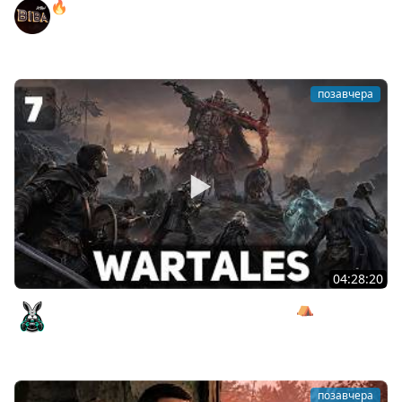
🔥ОТБЕРИ У БИБЫ КОРОБКИ! ● РОЗЫГРЫШ
АВТОМОБИЛЯ!
BEOWULF422
позавчера
04:28:20
Сражаемся с Кагалом призраком Харага ⛺ Wartales
[PC 2021] #7
Amway921
позавчера