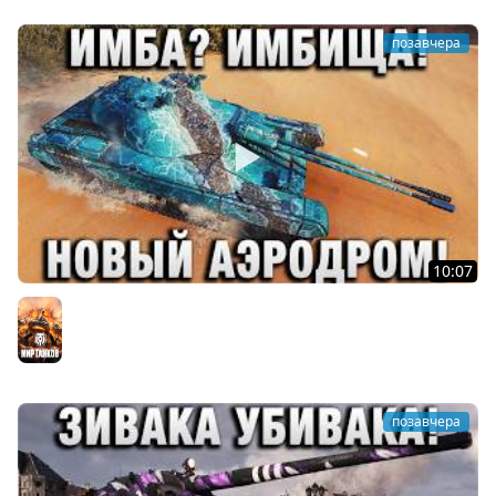
позавчера
10:07
ИМБА? ИМБИЩА! НОВЫЙ АЭРОДРОМ!
Мир танков
позавчера