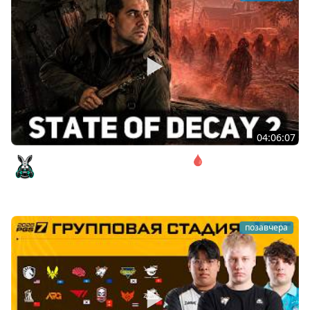
04:06:07
Соло. Сложность запредельная 🩸 State of Decay 2
[PC 2018]
Amway921
позавчера