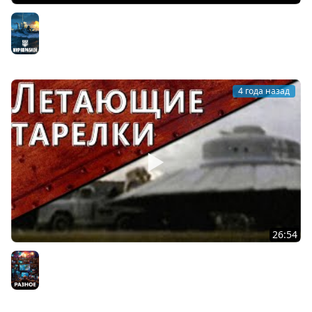
Новогоднее обращение Furious'a 2022
Мир кораблей
4 года назад
26:54
Только История: летающие тарелки Третьего Рейха
Разное