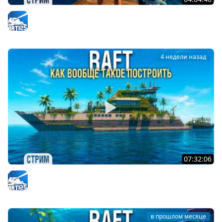
RAFT - Покраска корабля - Проект "Оазис" #8
Arti25
4 недели назад
07:32:06
RAFT - Этот КОРАБЛЬ жрёт все ресурсы #5
Arti25
в прошлом месяце