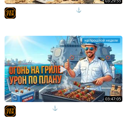
03:29:55
ЭТИ НОВИНКИ ВЗРЫВАЮТ МОЗГ ⚓ мир кораблей
TVgetfun
на прошлой неделе
03:47:05
КОРАБЛИ ПО ФАНУ ⚓ мир кораблей
TVgetfun