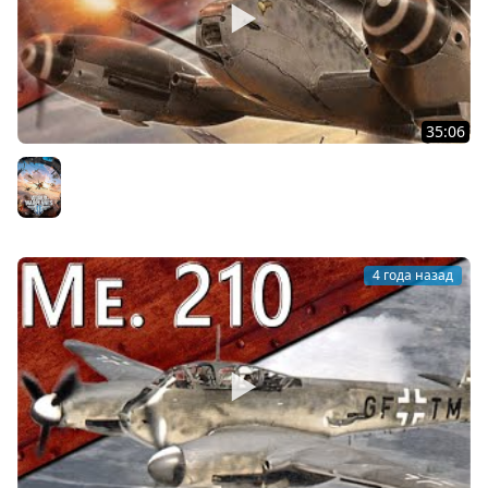
35:06
Только История: истребитель Messerschmitt Me.410
Hornisse
World of Warplanes
4 года назад