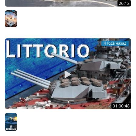
26:12
Только История: Messerschmitt Me.210
World of Warplanes
4 года назад
01:00:48
Только История: линкоры типа Littorio
Мир кораблей