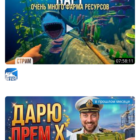
07:58:11
RAFT - Проект "ОАЗИС". Очень много фарма для нового
корабля #4
Arti25
в прошлом месяце