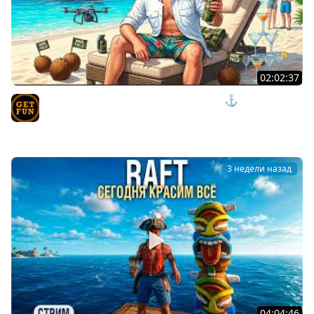
02:02:37
ПРИШЛО ВРЕМЯ ОТДЫХАТЬ И НАГИБАТЬ ⚓ мир
кораблей
TVgetfun
3 недели назад
04:04:46