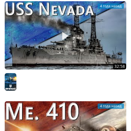
4 года назад
32:58
Только История: линкор USS Nevada (На английском)
Мир кораблей
4 года назад