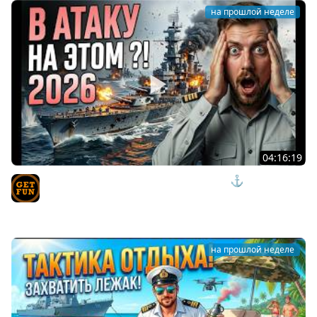
на прошлой неделе
04:16:19
СКРЫТЫЕ ИМБЫ ИЛИ ИЗДЕВАТЕЛЬСТВО? ⚓ мир
кораблей
TVgetfun
на прошлой неделе