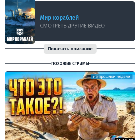
Мир кораблей
СМОТРЕТЬ ДРУГИЕ ВИДЕО
Показать описание
ПОХОЖИЕ СТРИМЫ
на прошлой неделе