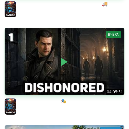
Начинаем мексиканский развоз под музыку 🚚
SnowRunner [PC 2020] #28
Разное
ВЧЕРА
04:05:51
Мрачный стелс-экшен 🎭 Dishonored [PC 2012] #1
Разное