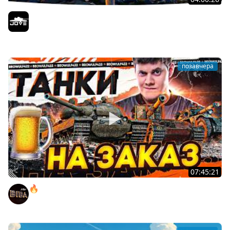
БИТВА ЗА MAUSEKONIG! — ВСЕГО 8 ЗАДАЧ ДО КОНЦА ●
Возвращение Сериала по ЛБЗ 3.0
Jove
позавчера
07:45:21
🔥ПЕННЫЕ ТАНКИ НА ЗАКАЗ! ● НАЛИВАЙ!
BEOWULF422