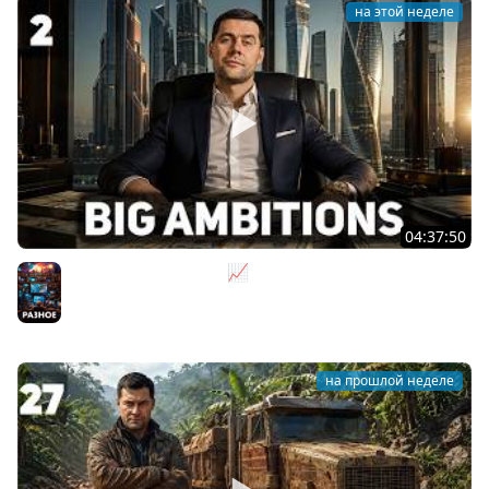
на этой неделе
04:37:50
Не на дядю, а на себя 📈 Big Ambitions [PC 2023] #2
Разное
на прошлой неделе