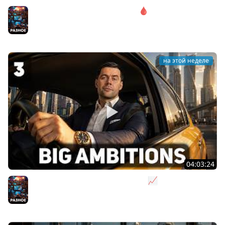
Соло. Сложность запредельная 🩸 State of Decay 2
[PC 2018]
Разное
на этой неделе
04:03:24
Я бизнесмен. Такси - это для души 📈 Big Ambitions
[PC 2023] #3
Разное