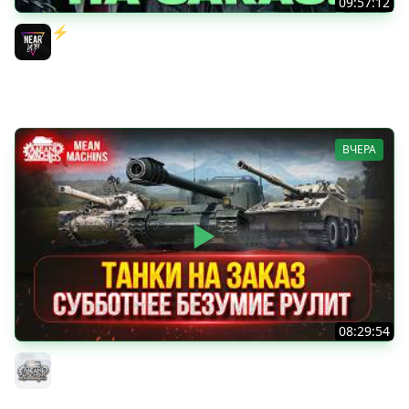
09:57:12
⚡️ИГРАЮ НА ВАШИХ ТАНКАХ НА ЗАКАЗ! [Правила В
Описании]
Near_You
ВЧЕРА
08:29:54
ТАНКИ НА ЗАКАЗ...ВАМ ВЫБИРАТЬ ● Субботнее Безумие
РУЛИТ ● Подробности в Описании
MeanMachins