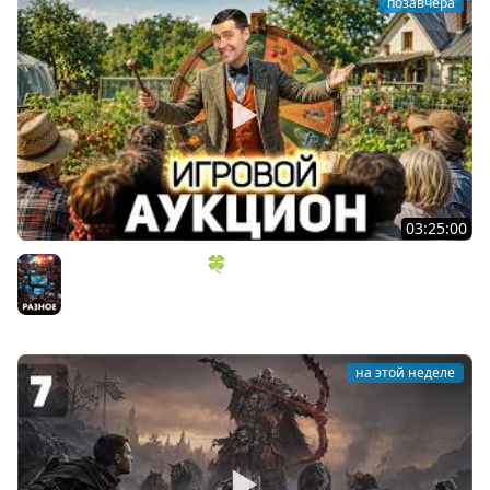
позавчера
03:25:00
ИГРОВОЙ АУКЦИОН 🍀 Во что играем в конце лета?
Разное
на этой неделе