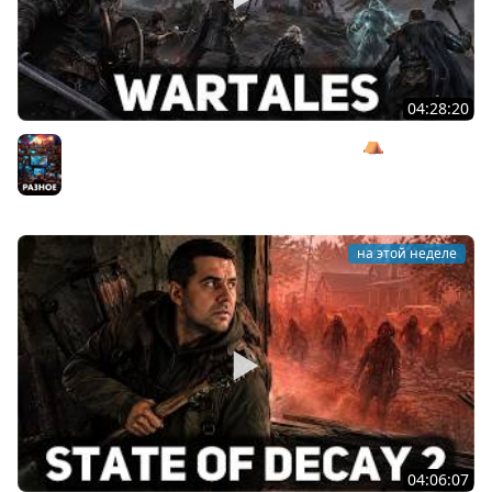
04:28:20
Сражаемся с Кагалом призраком Харага ⛺ Wartales
[PC 2021] #7
Разное
на этой неделе
04:06:07