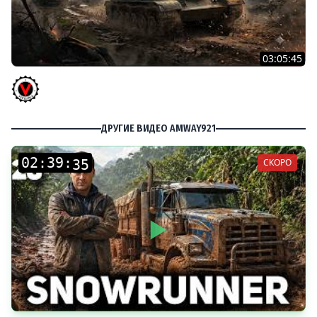
03:05:45
КИТАЙЧОКИ ИЗ КОРОБЧОНОК! 617Q и HSD-1
Vspishka
ДРУГИЕ ВИДЕО AMWAY921
:
:
СКОРО