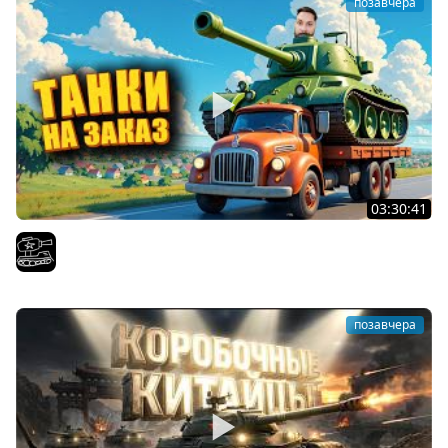
позавчера
03:30:41
Трезвый пятничный рандом. (Мир танков и ЗБЗ)
El COMENTANTE
позавчера