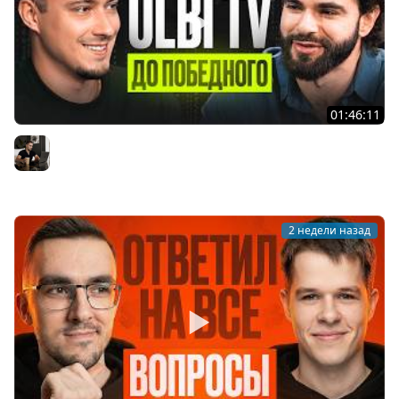
01:46:11
Ulbi TV: шесть лет за кадром, цена качества и будущее
IT
Владилен Минин
2 недели назад