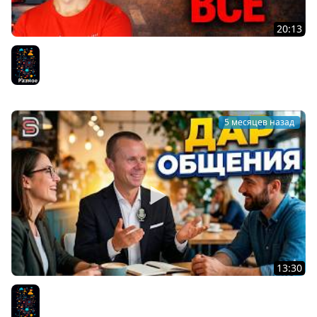
20:13
Не Будь Как ВСЕ - Не делай то, что делает
большинство!
Разное
5 месяцев назад
13:30
Дар Общения - Почему Люди Стали Меньше Общаться
Лично