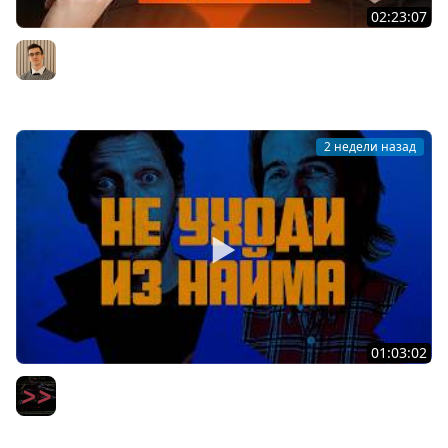
02:23:07
Middle из бигтеха проходит собеседование на
Backend разработчика
Артём Шумейко
2 недели назад
01:03:02
Вот уволюсь и сделаю свой стартап — вся правда про
мечту айтишников
Мы обречены