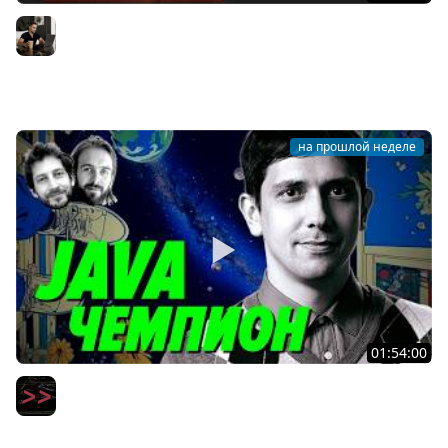
AI-инженерия с нуля — Полный гайд для разработчика
[2026]
Владилен Минин
на прошлой неделе
01:54:00
Ты ничего не знаешь про Java по сравнению с ним —
Тагир Валеев — Мы обречены
Мы обречены