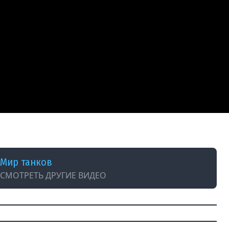
Мир танков
СМОТРЕТЬ ДРУГИЕ ВИДЕО