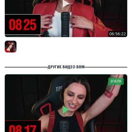
06:56:22
[СТРИМ] БОДРЫЙ ЧЕТВЕРГ С BRM | DOOMSDAY: LAST
SURVIVORS & DOOMSDAY: LAST SURVIVORS | 06.08.26
BRM
ДРУГИЕ ВИДЕО BRM
ВЧЕРА