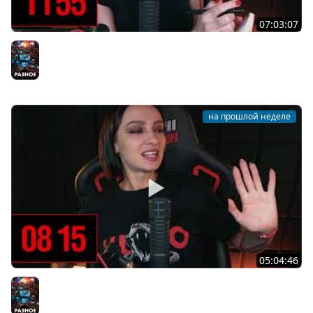
07:03:07
[СТРИМ] ЧАТ-ЗАКОН: ВСПОМИНАЕМ ПРО CLIVE BARKER'S
JERICHO НА СЛОЖНОСТИ СЛОЖНО | 31.07.26
Разное
на прошлой неделе
05:04:46
[СТРИМ] БОДРЫЙ И ХОРРОРНЫЙ ЧЕТВЕРГ С BRM | ТЫ
ХОРРОРЫ ХОЧЕШЬ? | 30.07.26
Разное