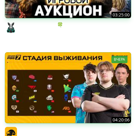
03:25:00
ИГРОВОЙ АУКЦИОН 🍀 Во что играем в конце лета?
Amway921
ВЧЕРА
04:20:06
PGS 7 - Стадия Выживания
Официальный канал