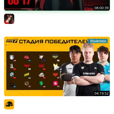
08:00:39
[СТРИМ] БОДРАЯ ПЯТНИЦА С BRM | БШБ-ШНЫЕ НОВОСТИ
| GEARS OF WAR: E-DAY | GOTHIC 1 REMAKE | 07.08.26
BRM
позавчера
04:19:52
PGS 7 - Стадия Победителей
Официальный канал