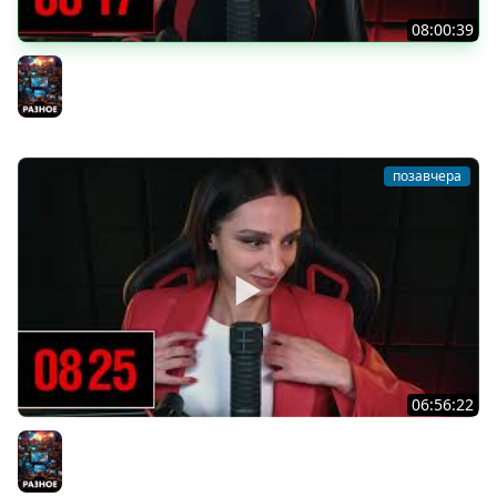
08:00:39
[СТРИМ] БОДРАЯ ПЯТНИЦА С BRM | БШБ-ШНЫЕ НОВОСТИ
| GEARS OF WAR: E-DAY | GOTHIC 1 REMAKE | 07.08.26
Разное
позавчера
06:56:22
[СТРИМ] БОДРЫЙ ЧЕТВЕРГ С BRM | DOOMSDAY: LAST
SURVIVORS & DOOMSDAY: LAST SURVIVORS | 06.08.26
Разное