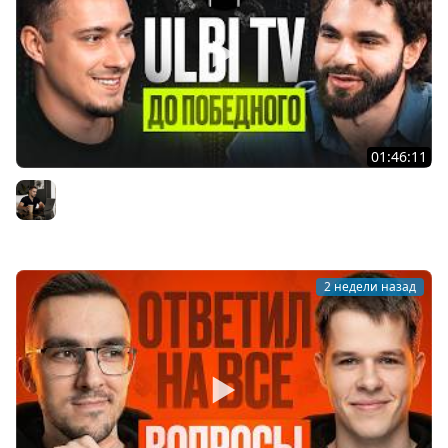
01:46:11
Ulbi TV: шесть лет за кадром, цена качества и будущее
IT
Владилен Минин
2 недели назад