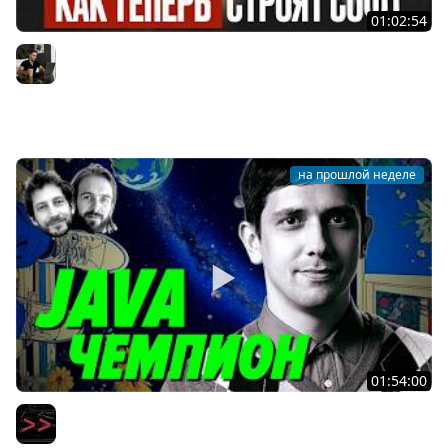
01:02:54
AI-инженерия с нуля — Полный гайд для разработчика
[2026]
Владилен Минин
на прошлой неделе
01:54:00
Ты ничего не знаешь про Java по сравнению с ним —
Тагир Валеев — Мы обречены