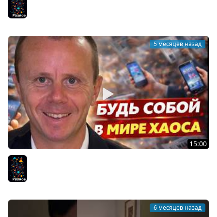
Лично
Разное
5 месяцев назад
15:00
Концентрируйся на Себе - Будь собой в мире хаоса
Разное
6 месяцев назад