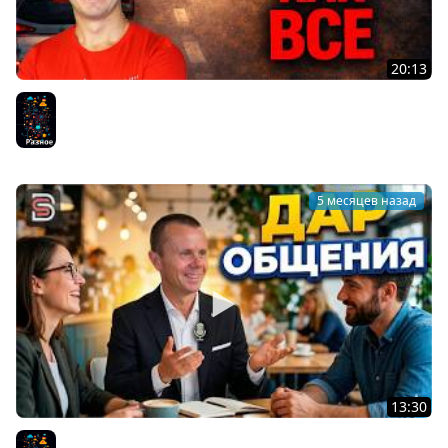
20:13
Не Будь Как ВСЕ - Не делай то, что делает
большинство!
Разное
5 месяцев назад
13:30
Дар Общения - Почему Люди Стали Меньше Общаться