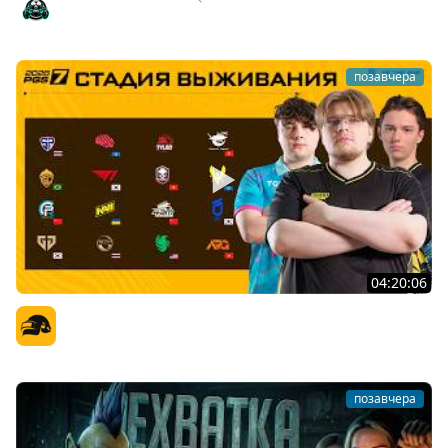
Amway921
позавчера
04:20:06
PGS 7 - Стадия Выживания
Официальный канал
позавчера