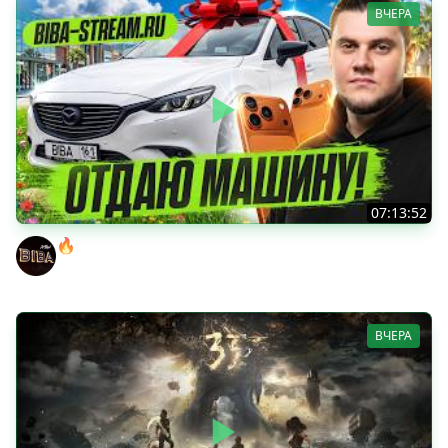
ВЧЕРА
07:13:52
🔥ВЫИГРАЙ АВТОМОБИЛЬ БИБЫ! ● ЧИЛ В РАНДОМЕ!
BEOWULF422
ВЧЕРА