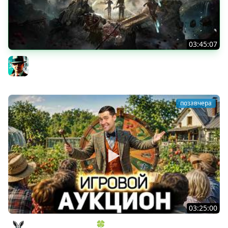
03:45:07
Экспедиция 39+ ★ Clair Obscur: Expedition 33
Gleborg
позавчера
03:25:00
ИГРОВОЙ АУКЦИОН 🍀 Во что играем в конце лета?