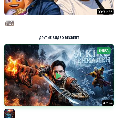
09:31:36
Скуф-патруль | IRL Cтрим от 01/08/2026
Juice Live
ДРУГИЕ ВИДЕО RECRENT
ВЧЕРА
42:24
SEKIRO НАСТОЛЬКО ГЕНИАЛЕН?
Разное