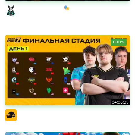
Мрачный стелс-экшен 🎭 Dishonored [PC 2012] #1
Amway921
ВЧЕРА
04:06:39
PGS 7 - Финальная Стадия - День 1
Официальный канал