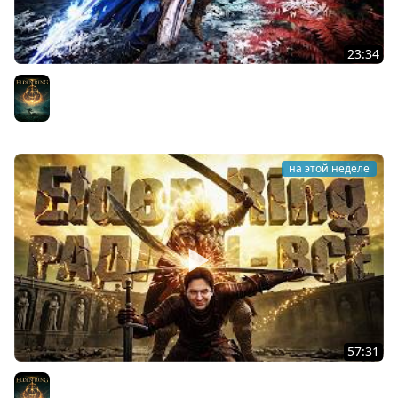
23:34
НОВЫЙ ЭКСТРАКШЕН RPG MISTFALL HUNTER
Elden Ring
на этой неделе
57:31
УБИЛ КОНСОРТ РАДАНА И ВЛЮБИЛСЯ В ELDEN RING
Elden Ring