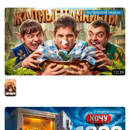
на прошлой неделе
12:39
ЖАДНЫЕ ТАНКИСТЫ: В погоне за артой! Левша, Актёр,
Булкин
Мир танков
2 недели назад