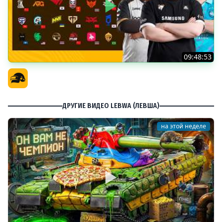
09:48:53
PGS 7 - Групповая Стадия
Официальный канал
ДРУГИЕ ВИДЕО LEBWA (ЛЕВША)
на этой неделе