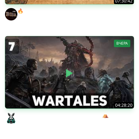
07:30:42
🔥ОТБЕРИ У БИБЫ КОРОБКИ! ● РОЗЫГРЫШ
АВТОМОБИЛЯ!
BEOWULF422
ВЧЕРА
04:28:20
Сражаемся с Кагалом призраком Харага ⛺ Wartales
[PC 2021] #7
Amway921