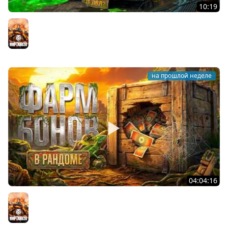
10:19
Он вам НЕ CHAMPION! Худший 11 уровень в Мире
Танков? Левша на Чемпионе
Мир танков
на прошлой неделе
04:04:16
ФАРМ БОН В РАНДОМЕ. Сколько будет за стрим?
Мир танков