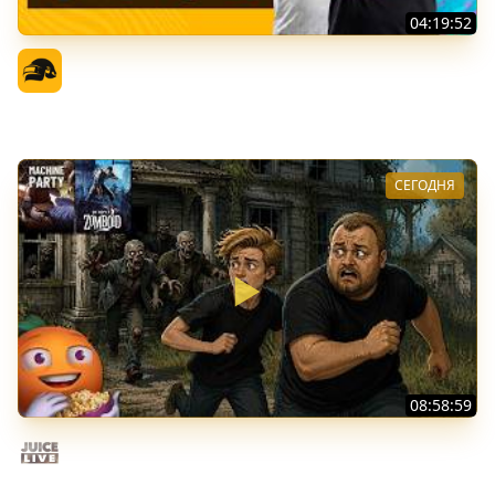
04:19:52
PGS 7 - Стадия Победителей
Официальный канал
СЕГОДНЯ
08:58:59
Общение | Project Zomboid | Cтрим от 02/08/2026
Juice Live