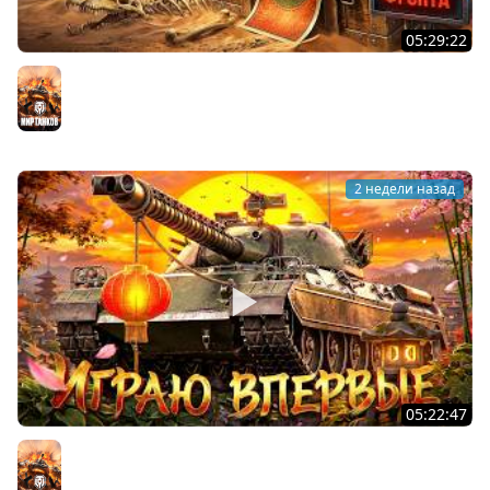
05:29:22
ХОЧУ 1000 БОН. Линия Фронта
Мир танков
2 недели назад
05:22:47
АПНУЛИ ТYPE 71. Играю впервые на нём
Мир танков