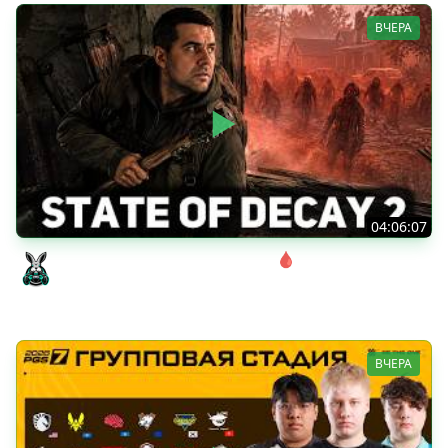
ВЧЕРА
04:06:07
Соло. Сложность запредельная 🩸 State of Decay 2
[PC 2018]
Amway921
ВЧЕРА