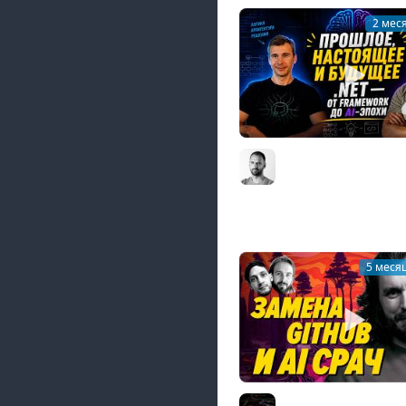
2 мес
Как Microsoft развив
производительность
Developer Experience 
Сергей Тепляков #8
5 меся
Замена Github, будущ