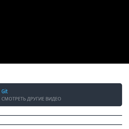
review #codex #openai #githubactions
Git
СМОТРЕТЬ ДРУГИЕ ВИДЕО