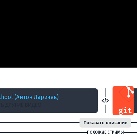
 НАЗАД
еская проверка pull request #github #code
chool (Антон Ларичев)
Ь ДРУГИЕ ВИДЕО
Показать описание
ПОХОЖИЕ СТРИМЫ