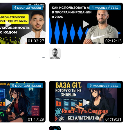
4 месяца назад
4 месяца назад
01:02:27
02:12:13
жен знать каждый
Системный подход к работе с
про N+1, lazy preload и
ИИ 2026 для разработчиков |
Организованное программирование | Кирилл Мокевнин
Организованное программирование | Кирилл Мокевнин
дительность / Евгений
Организованное
83
программирование
9 месяцев назад
9 месяцев назад
01:17:29
01:19:31
овы DevOps, CI/CD для
26 / Git vs Github,