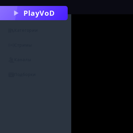
PlayVoD
Категории
Стримы
Каналы
Подборки