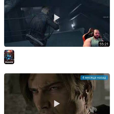
55:21
resident evil requiem удивительная перестрелка со
спец отрядом амбреллы! игра за Грейс (часть 16)
Разное
4 месяца назад