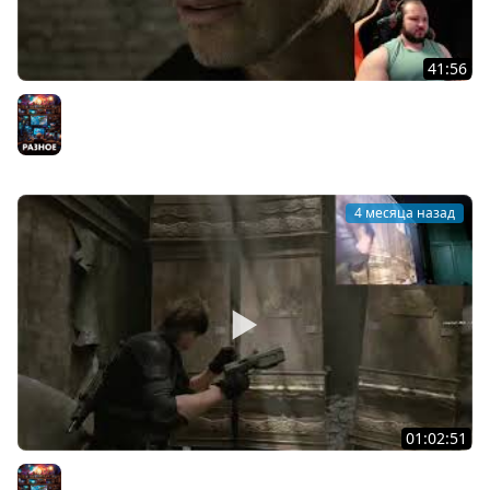
41:56
resident evil requiem Эпичный бой с Тираном! Заходим
в секретную лабораторию Umbrella (часть 15)
Разное
4 месяца назад
01:02:51
resident evil requiem Полицейский участок Раккун-