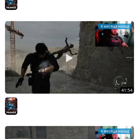
сити! Маленькая Грейс в ужасном приюте (часть 14)
Разное
4 месяца назад
41:54
resident evil requiem Зачищаем город Раккун-сити,
толпы зомби! Поездка на мотоцикле Кинцо (ч13)
Разное
4 месяца назад