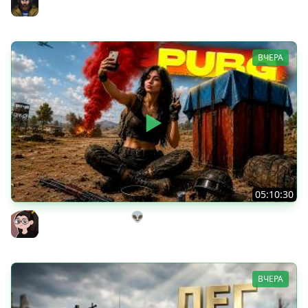
Юша PROТанки
ВЧЕРА
05:10:30
Танкисты на выгуле👽
Mozol6ka (Мозолька)
ВЧЕРА