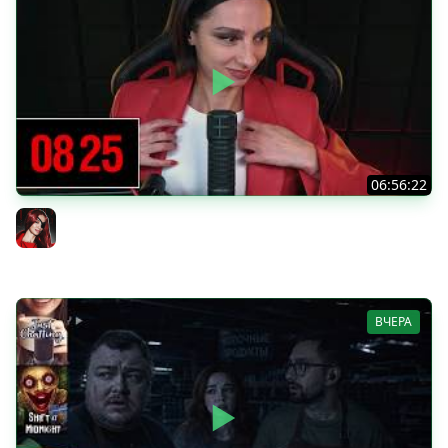
06:56:22
[СТРИМ] БОДРЫЙ ЧЕТВЕРГ С BRM | DOOMSDAY: LAST
SURVIVORS & DOOMSDAY: LAST SURVIVORS | 06.08.26
BRM
ВЧЕРА