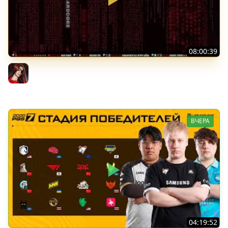
08:00:39
[СТРИМ] БОДРАЯ ПЯТНИЦА С BRM | БШБ-ШНЫЕ НОВОСТИ
| GEARS OF WAR: E-DAY | GOTHIC 1 REMAKE | 07.08.26
BRM
ВЧЕРА
04:19:52