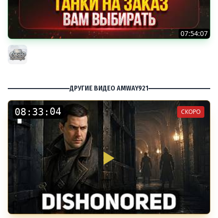
07:54:07
ТАНКИ НА ЗАКАЗ...ВАМ ВЫБИРАТЬ ● Мини-Гайды от
MeanMachins ● Подробности в Описании
MeanMachins
ДРУГИЕ ВИДЕО AMWAY921
:
:
СКОРО