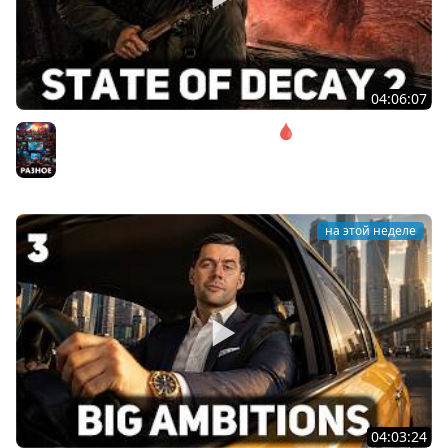
04:06:07
Соло. Сложность запредельная 🩸 State of Decay 2
[PC 2018]
Разное
на этой неделе
04:03:24