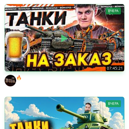
ВЧЕРА
07:45:21
🔥ПЕННЫЕ ТАНКИ НА ЗАКАЗ! ● НАЛИВАЙ!
BEOWULF422
ВЧЕРА