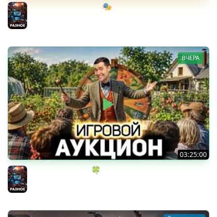
Мрачный стелс-экшен 🎭 Dishonored [PC 2012] #1
Разное
ВЧЕРА
03:25:00
ИГРОВОЙ АУКЦИОН 🍀 Во что играем в конце лета?
Разное