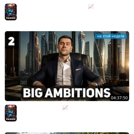
Я бизнесмен. Такси - это для души 📈 Big Ambitions
[PC 2023] #3
Разное
на этой неделе
04:37:50
Не на дядю, а на себя 📈 Big Ambitions [PC 2023] #2
Разное