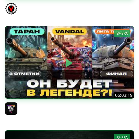
КИТАЙЧОКИ ИЗ КОРОБЧОНОК! 617Q и HSD-1
Vspishka
ВЧЕРА
06:03:19
VANDAL - ОН БУДЕТ В ЛЕГЕНДЕ?! + ТАРАН 3 ОТМЕТКИ +
ЛИГА ТАНКОВ: ФИНАЛ
Near_You
ВЧЕРА