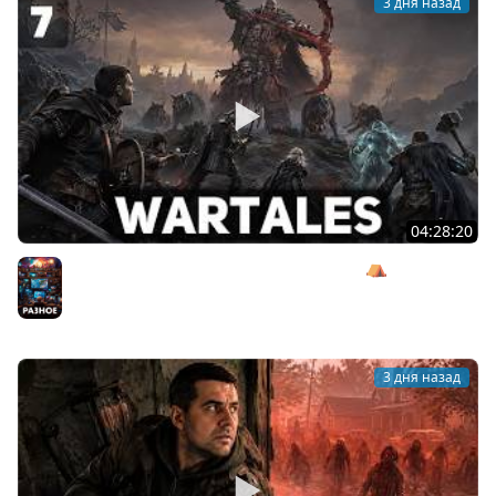
3 дня назад
04:28:20
Сражаемся с Кагалом призраком Харага ⛺ Wartales
[PC 2021] #7
Разное
3 дня назад