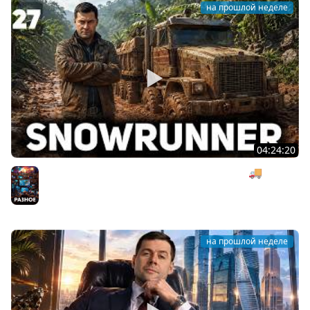
на прошлой неделе
04:24:20
Безумная деревянная операция под музыку 🚚
SnowRunner [PC 2020] #27
Разное
на прошлой неделе