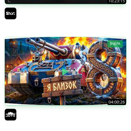
10:23:15
ТАНКИ на ЗАКАЗ — Смотрите Описание Стрима
Sh0tnik
ВЧЕРА
04:00:26
БИТВА ЗА MAUSEKONIG! — ВСЕГО 8 ЗАДАЧ ДО КОНЦА ●
Возвращение Сериала по ЛБЗ 3.0
Jove