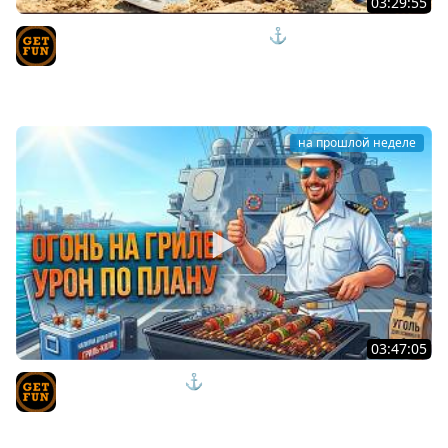
03:29:55
ЭТИ НОВИНКИ ВЗРЫВАЮТ МОЗГ ⚓ мир кораблей
TVgetfun
на прошлой неделе
03:47:05
КОРАБЛИ ПО ФАНУ ⚓ мир кораблей
TVgetfun