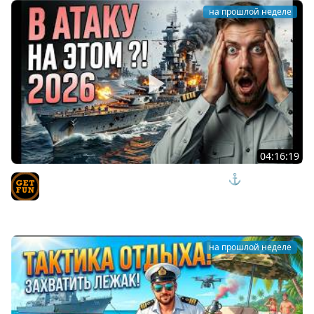
на прошлой неделе
04:16:19
СКРЫТЫЕ ИМБЫ ИЛИ ИЗДЕВАТЕЛЬСТВО? ⚓ мир
кораблей
TVgetfun
на прошлой неделе