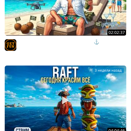
02:02:37
ПРИШЛО ВРЕМЯ ОТДЫХАТЬ И НАГИБАТЬ ⚓ мир
кораблей
TVgetfun
3 недели назад
04:04:46