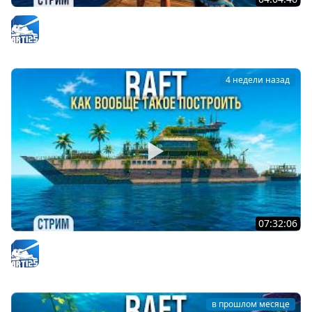
RAFT - Покраска корабля - Проект "Оазис" #8
Arti25
4 недели назад
07:32:06
RAFT - Этот КОРАБЛЬ жрёт все ресурсы #5
Arti25
в прошлом месяце