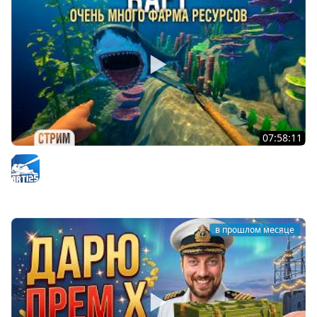
07:58:11
RAFT - Проект "ОАЗИС". Очень много фарма для нового
корабля #4
Arti25
в прошлом месяце