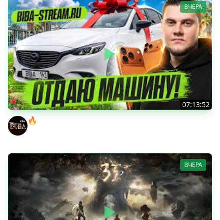
ВЧЕРА
07:13:52
🔥ВЫИГРАЙ АВТОМОБИЛЬ БИБЫ! ● ЧИЛ В РАНДОМЕ!
BEOWULF422
ВЧЕРА