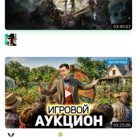
03:45:07
Экспедиция 39+ ★ Clair Obscur: Expedition 33
Gleborg
позавчера
03:25:00
ИГРОВОЙ АУКЦИОН 🍀 Во что играем в конце лета?