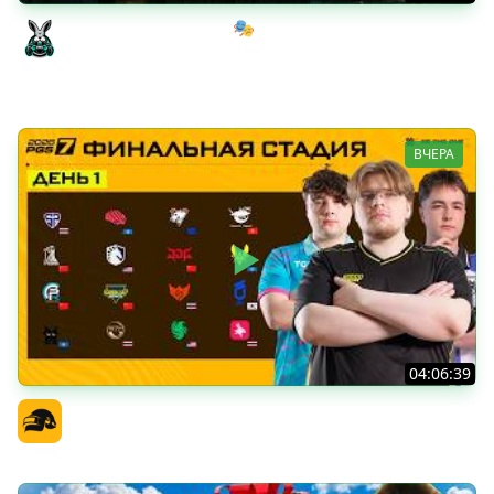
Мрачный стелс-экшен 🎭 Dishonored [PC 2012] #1
Amway921
ВЧЕРА
04:06:39
PGS 7 - Финальная Стадия - День 1
Официальный канал