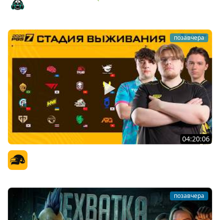
Amway921
позавчера
04:20:06
PGS 7 - Стадия Выживания
Официальный канал
позавчера