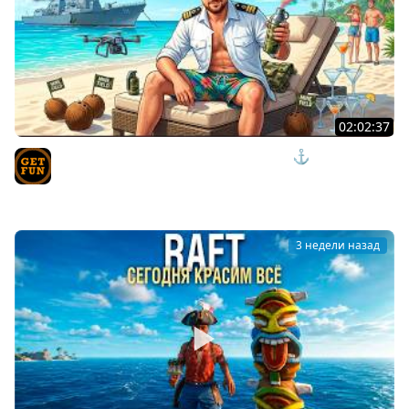
02:02:37
ПРИШЛО ВРЕМЯ ОТДЫХАТЬ И НАГИБАТЬ ⚓ мир
кораблей
TVgetfun
3 недели назад