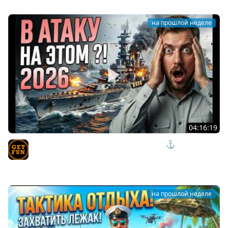
на прошлой неделе
04:16:19
СКРЫТЫЕ ИМБЫ ИЛИ ИЗДЕВАТЕЛЬСТВО? ⚓ мир
кораблей
TVgetfun
на прошлой неделе