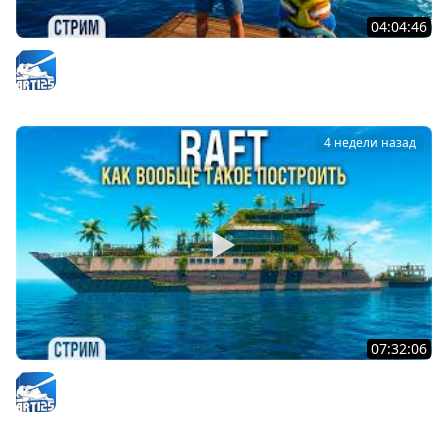
04:04:46
RAFT - Покраска корабля - Проект "Оазис" #8
Arti25
4 недели назад
07:32:06
RAFT - Этот КОРАБЛЬ жрёт все ресурсы #5
Arti25