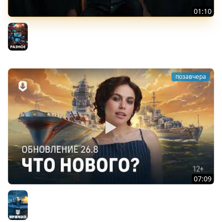
01:10
«Токийский экспресс»
Разное
позавчера
07:09
Летние дни — Обновление 26.8
Мир кораблей