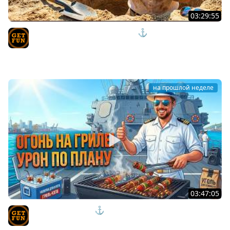
03:29:55
ЭТИ НОВИНКИ ВЗРЫВАЮТ МОЗГ ⚓ мир кораблей
TVgetfun
на прошлой неделе
03:47:05
КОРАБЛИ ПО ФАНУ ⚓ мир кораблей
TVgetfun