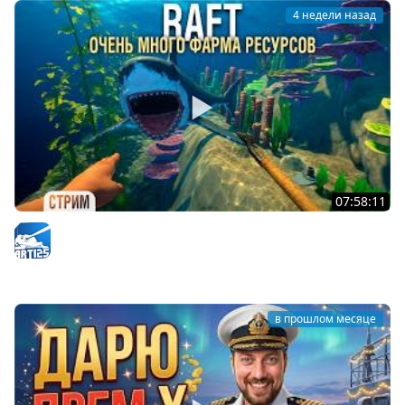
4 недели назад
07:58:11
RAFT - Проект "ОАЗИС". Очень много фарма для нового
корабля #4
Arti25
в прошлом месяце