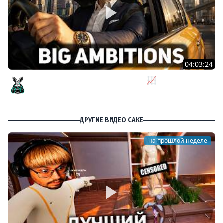
04:03:24
Я бизнесмен. Такси - это для души 📈 Big Ambitions
[PC 2023] #3
Amway921
ДРУГИЕ ВИДЕО CAKE
на прошлой неделе