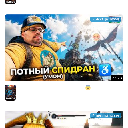
Разное
2 месяца назад
22:23
Я заCПИДpaнил AБУ3AMИ — Only UP 😱 Но вот что
случилось... ► NASSAL 2026
Разное
2 месяца назад