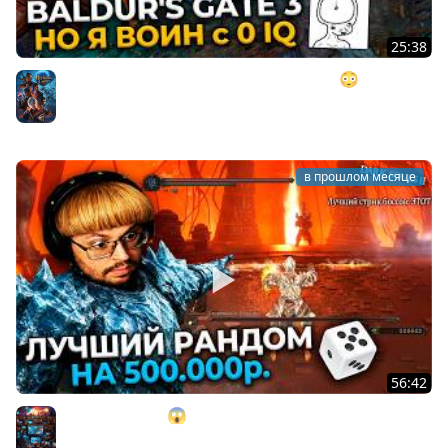
25:38
BALDUR'S GATE 3, но у меня 0 ИНТЕЛЛЕКТА 😳 ►
postNASSAL 2026
Baldurs's Gate
в прошлом месяце
56:42
ОНО? GOD RUN!!! 😱 100% рандом на 500.000 ₽. в Dark
Souls 2 ► DS 2 Randomizer (#14)