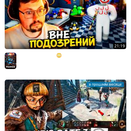
21:19
"ИДЕАЛЬНЫЙ ПЛАН" 😳 (но это не точно) ► MECCHA
CHAMELEON
Разное
в прошлом месяце