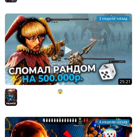
Baldurs's Gate
3 недели назад
25:21
СЛОМАЛ РАНДОМ?! 😨 НА 500.000 ₽. в Dark Souls 2 ►
DS 2 Randomizer (#15)
Разное
4 недели назад