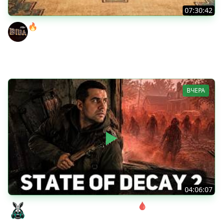
07:30:42
🔥ОТБЕРИ У БИБЫ КОРОБКИ! ● РОЗЫГРЫШ
АВТОМОБИЛЯ!
BEOWULF422
ВЧЕРА
04:06:07
Соло. Сложность запредельная 🩸 State of Decay 2
[PC 2018]