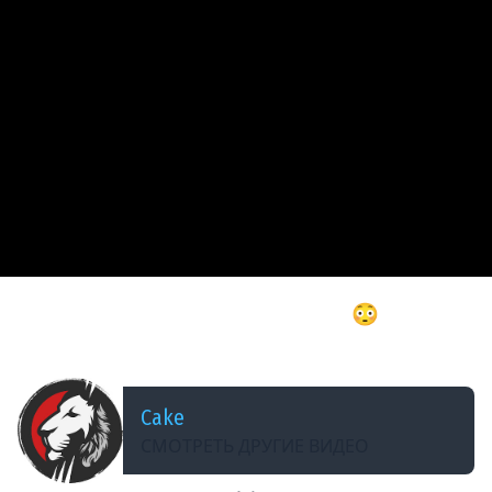
ДОБАВЛЕНО: 4 МЕСЯЦА НАЗАД
40 минут РАДИ ЭТОГО МОМЕНТА??? 😳 / Кекс в
DS 2 Randomizer @CakeStream
Cake
СМОТРЕТЬ ДРУГИЕ ВИДЕО