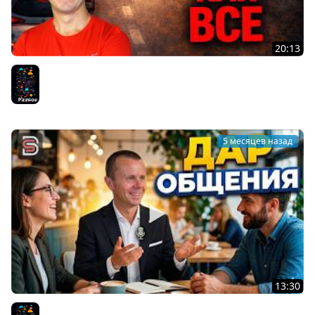
20:13
Не Будь Как ВСЕ - Не делай то, что делает
большинство!
Разное
5 месяцев назад
13:30
Дар Общения - Почему Люди Стали Меньше Общаться