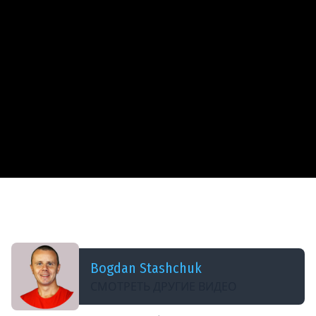
ДОБАВЛЕНО: 8 ЛЕТ НАЗАД
22 Aggregation Example 11 $group and $sort -
MongoDB Aggregation Tutorial
Bogdan Stashchuk
СМОТРЕТЬ ДРУГИЕ ВИДЕО