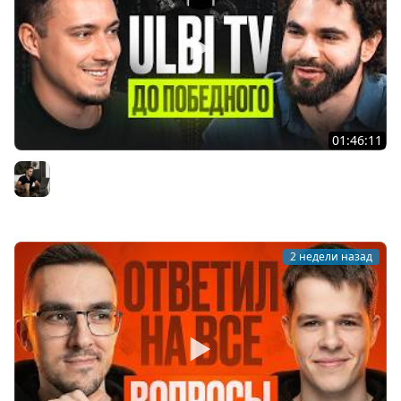
01:46:11
Ulbi TV: шесть лет за кадром, цена качества и будущее
IT
Владилен Минин
2 недели назад