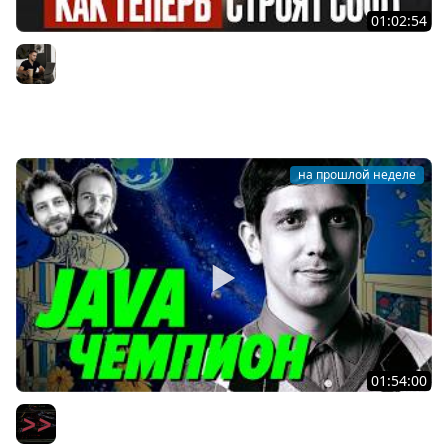
01:02:54
AI-инженерия с нуля — Полный гайд для разработчика
[2026]
Владилен Минин
на прошлой неделе
01:54:00
Ты ничего не знаешь про Java по сравнению с ним —
Тагир Валеев — Мы обречены