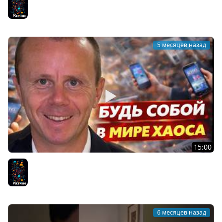
Лично
Разное
5 месяцев назад
15:00
Концентрируйся на Себе - Будь собой в мире хаоса
Разное
6 месяцев назад