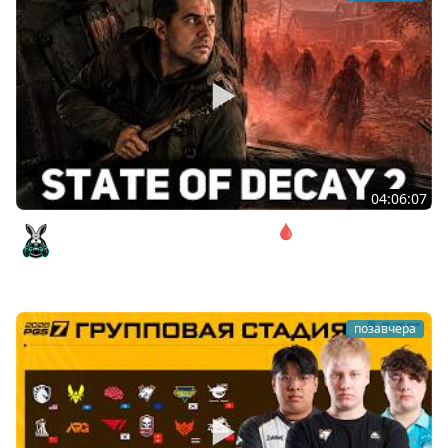
04:06:07
Соло. Сложность запредельная 🩸 State of Decay 2
[PC 2018]
Amway921
позавчера