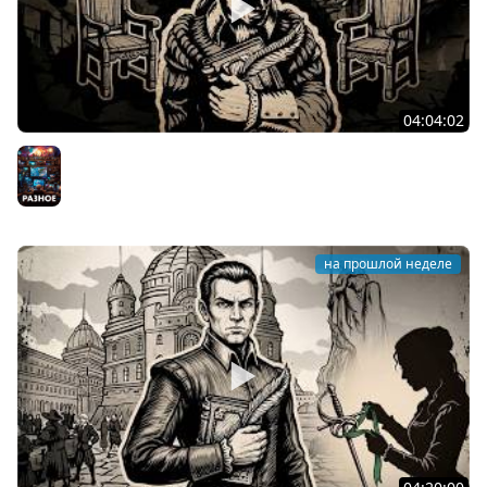
04:04:02
Два стула господина Бранте ★ The Life and Suffering
of Sir Brante
Разное
на прошлой неделе