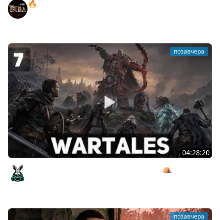
🔥ОТБЕРИ У БИБЫ КОРОБКИ! ● РОЗЫГРЫШ
АВТОМОБИЛЯ!
BEOWULF422
позавчера
04:28:20
Сражаемся с Кагалом призраком Харага ⛺ Wartales
[PC 2021] #7
Amway921
позавчера