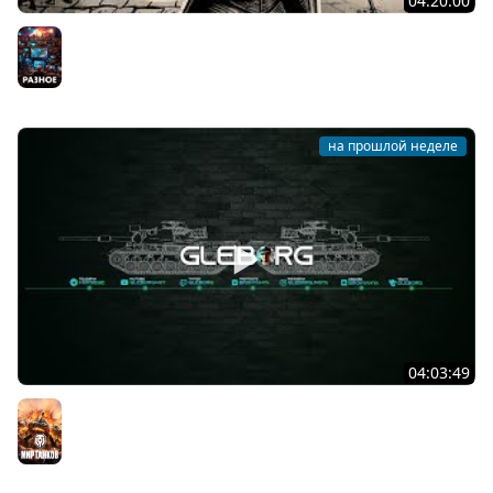
04:20:00
Юность господина Бранте ★ The Life and Suffering of
Sir Brante
Разное
на прошлой неделе
04:03:49
Наша пятница ★ МИР ТАНКОВ
Мир танков