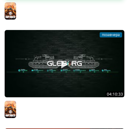
Новые коробки ★ Сборочный цех, глава 3 ★ МИР
ТАНКОВ
Мир танков
позавчера
04:10:33
Новые коробки? Уже бегу ★ МИР ТАНКОВ
Мир танков