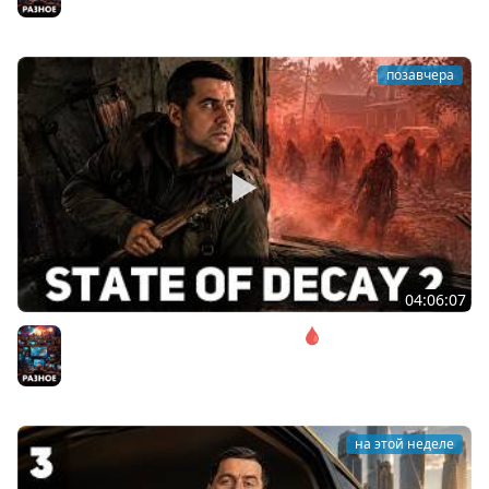
Разное
позавчера
04:06:07
Соло. Сложность запредельная 🩸 State of Decay 2
[PC 2018]
Разное
на этой неделе