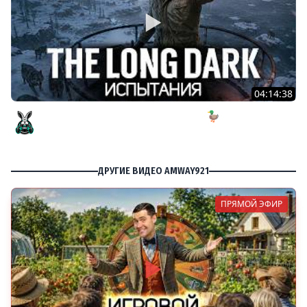
04:14:38
ИСПЫТАНИЕ: Безнадёжное спасение 🦆 The Long Dark
[PC 2014]
Amway921
ДРУГИЕ ВИДЕО AMWAY921
ПРЯМОЙ ЭФИР