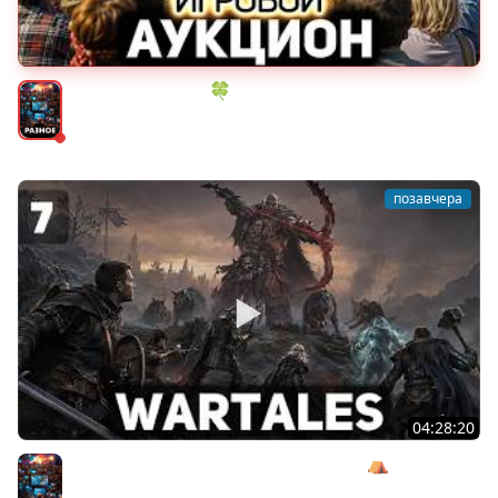
ИГРОВОЙ АУКЦИОН 🍀 Во что играем в конце лета?
Разное
позавчера
04:28:20
Сражаемся с Кагалом призраком Харага ⛺ Wartales
[PC 2021] #7