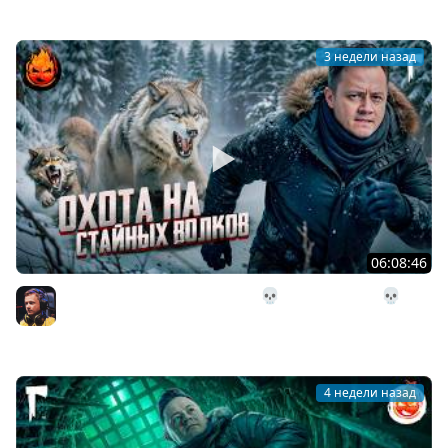
3 недели назад
06:08:46
29# Охота на стайных волков 💀 The Long Dark 💀 314
день Страдания
Inspirer
4 недели назад