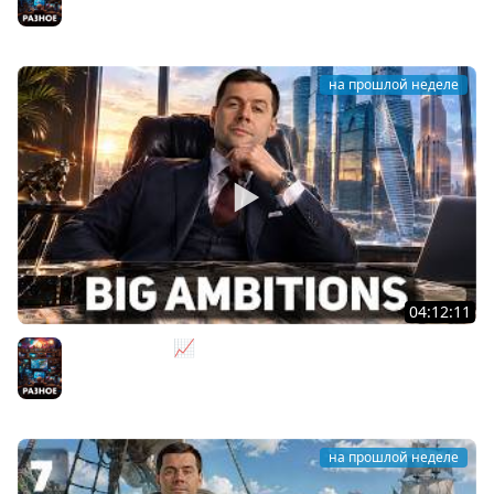
Разное
на прошлой неделе
04:12:11
За деньги - Да 📈 Big Ambitions [PC 2023]
Разное
на прошлой неделе