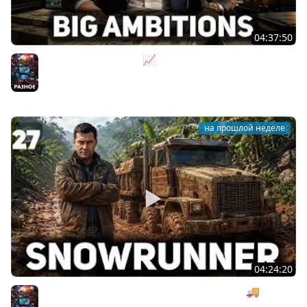
04:37:50
Не на дядю, а на себя 📈 Big Ambitions [PC 2023] #2
Разное
на прошлой неделе
04:24:20
Безумная деревянная операция под музыку 🚚
SnowRunner [PC 2020] #27