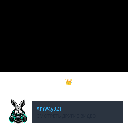
ДОБАВЛЕНО: В ПРОШЛОМ ГОДУ
С Днём Победы, друзья! 👑 Mount & Blade II:
Bannerlord [PC 2022] #4
Amway921
СМОТРЕТЬ ДРУГИЕ ВИДЕО