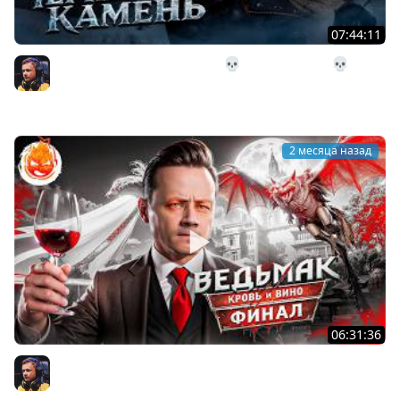
07:44:11
27# Поход в Чёрный Камень 💀 The Long Dark 💀 291
день Страдания
Inspirer
2 месяца назад
06:31:36
25# ВЕДЬМАК 3 ★ КРОВЬ И ВИНО ★ ФИНАЛ СЮЖЕТА
Inspirer