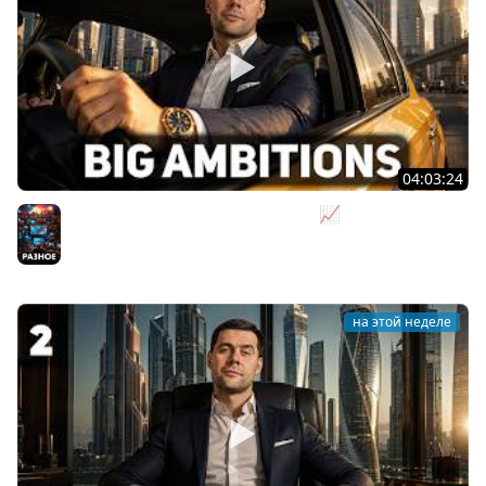
04:03:24
Я бизнесмен. Такси - это для души 📈 Big Ambitions
[PC 2023] #3
Разное
на этой неделе