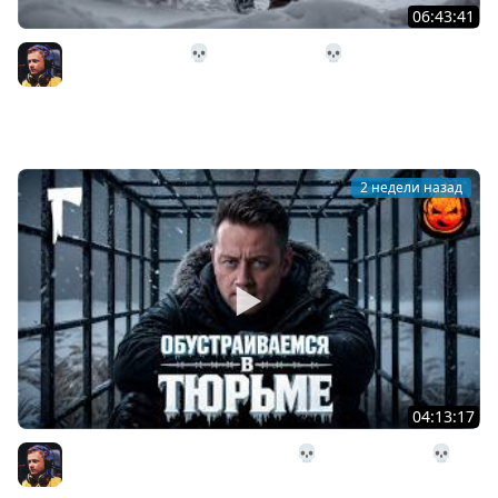
06:43:41
31# Идём Домой 💀 The Long Dark 💀 333 день
Страдания
Inspirer
2 недели назад
04:13:17
30# Обустраиваемся в Тюрьме 💀 The Long Dark 💀 322
день Страдания
Inspirer