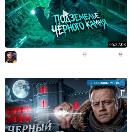
05:32:08
28# Подземелье Чёрного Камня 💀 The Long Dark 💀
303 день Страдания
Inspirer
в прошлом месяце