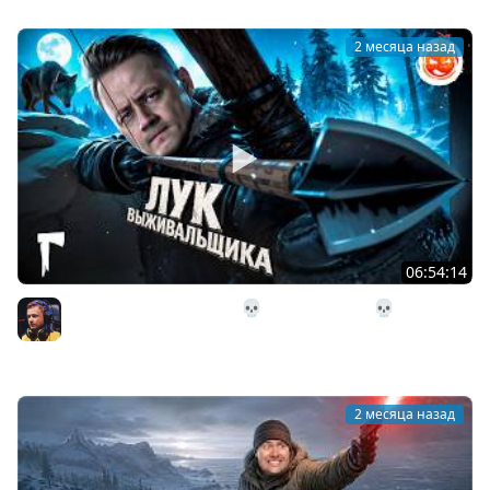
2 месяца назад
06:54:14
26# Лук Выживальщика 💀 The Long Dark 💀 282 день
Страдания
Inspirer
2 месяца назад