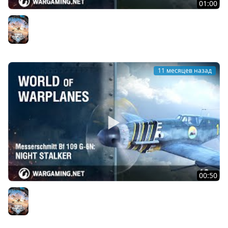
01:00
Grumman F9F-5 Panther: синий хвост, серебристые
когти
World of Warplanes
11 месяцев назад
00:50
Messerschmitt Bf 109 G-6N: Ночной охотник
World of Warplanes