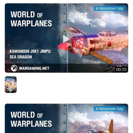
в прошлом году
00:55
Kawanishi J6K1 Jinpu: морской дракон
World of Warplanes
в прошлом году