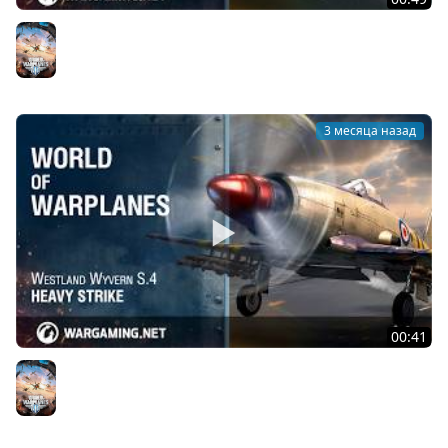
Republic F-84G Thunderjet: почувствуй гром!
World of Warplanes
3 месяца назад
00:41
Мощный удар: Westland Wyvern S.4
World of Warplanes