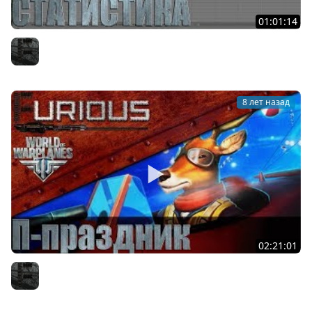
01:01:14
Статистика World of Warplanes: итоги года
Furious
8 лет назад
02:21:01
Праздник в World of Warplanes
Furious