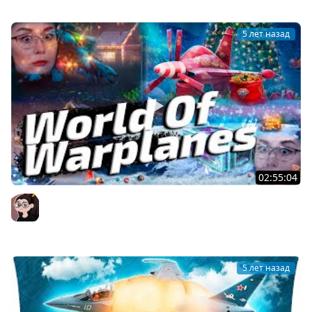
5 лет назад
02:55:04
World Of Warplanes ▪ ДА, ДА, НЕ УДИВЛЯЙТЕСЬ! ТАКИ В
САМОЛЁТАХ НОВЫЙ ГОД!
Mozol6ka (Мозолька)
5 лет назад