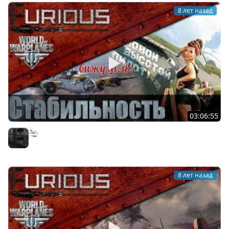
8 лет назад
03:06:55
🛬 Чё там в World of Warplanes?
Furious
8 лет назад