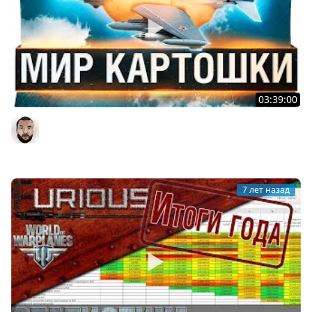
03:39:00
МИР КАРТОШКИ - Заставили играть в World of
WarPlanes
DesertoD
7 лет назад