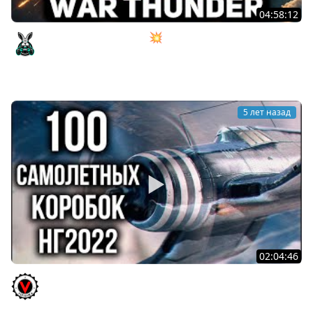
04:58:12
Танкист сел в самолёт 💥 War Thunder
Amway921
5 лет назад
02:04:46
World of Warplanes 2022. 100 Коробок или Охота на
"Свободный опыт"!
Vspishka