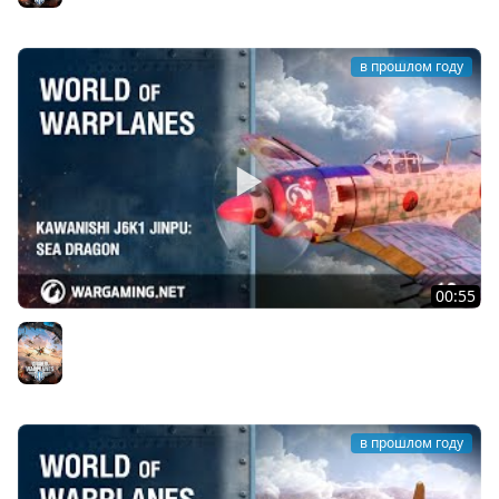
в прошлом году
00:55
Kawanishi J6K1 Jinpu: морской дракон
World of Warplanes
в прошлом году