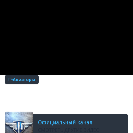
Авиаторы
ДОБАВЛЕНО: 12 ЛЕТ НАЗАД
P-38J и Антон Гвоздев. Авиаторы. World of
Warplanes
Официальный канал
СМОТРЕТЬ ДРУГИЕ ВИДЕО