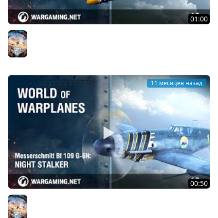
01:00
Grumman F9F-5 Panther: синий хвост, серебристые
когти
World of Warplanes
11 месяцев назад
00:50
Messerschmitt Bf 109 G-6N: Ночной охотник
World of Warplanes