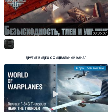
03:36:07
Безысходность, тлен и уныние в World of Warplanes
Furious
ДРУГИЕ ВИДЕО ОФИЦИАЛЬНЫЙ КАНАЛ
в прошлом месяце