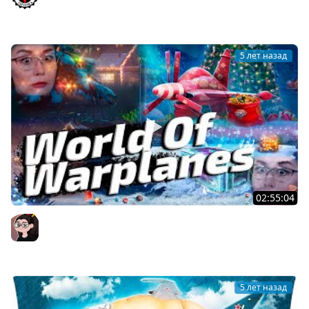
"Свободный опыт"!
Vspishka
5 лет назад
02:55:04
World Of Warplanes ▪ ДА, ДА, НЕ УДИВЛЯЙТЕСЬ! ТАКИ В
САМОЛЁТАХ НОВЫЙ ГОД!
Mozol6ka (Мозолька)
5 лет назад