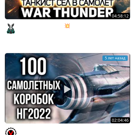
04:58:12
Танкист сел в самолёт 💥 War Thunder
Amway921
5 лет назад
02:04:46
World of Warplanes 2022. 100 Коробок или Охота на