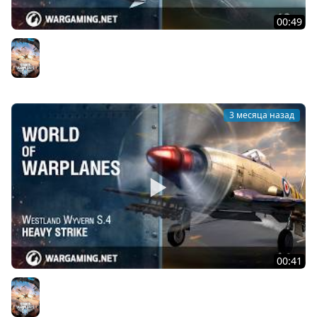
00:49
Republic F-84G Thunderjet: почувствуй гром!
World of Warplanes
3 месяца назад
00:41
Мощный удар: Westland Wyvern S.4
World of Warplanes