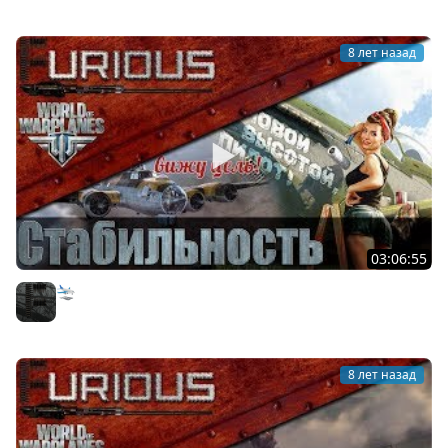
8 лет назад
03:06:55
🛬 Чё там в World of Warplanes?
Furious
8 лет назад