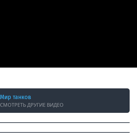
тория #is2 #ИС2 #shorts #вов
Мир танков
СМОТРЕТЬ ДРУГИЕ ВИДЕО