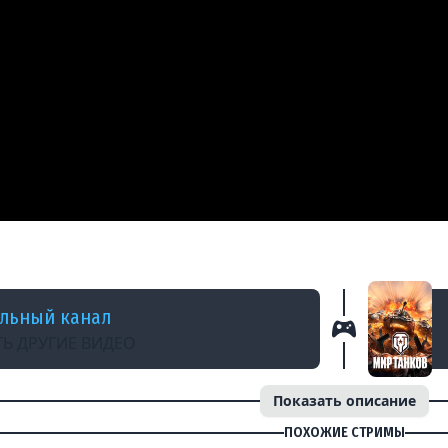
НАЗАД
ки танка ИС-2 #миртанков #танки #tanks #ис
льный канал
Ь ДРУГИЕ ВИДЕО
Показать описание
ПОХОЖИЕ СТРИМЫ