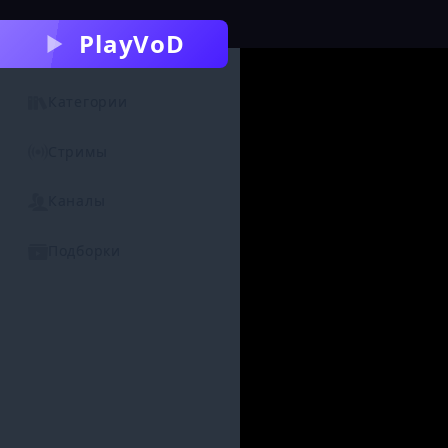
PlayVoD
Категории
Стримы
Каналы
Подборки