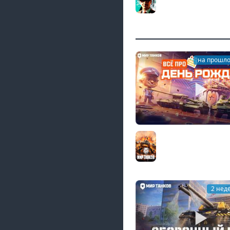
цех, глава 3 ★ МИР 
Gleborg
на прошло
День рождения «Мир
все подробности
Мир танков
2 нед