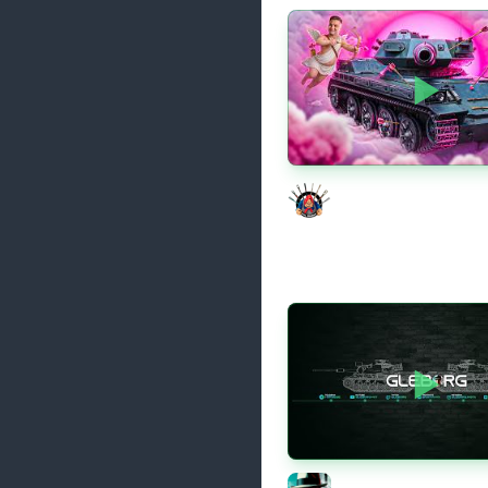
Моя Любимая ПТ-10 
Evil GrannY
Новые коробки ★ С