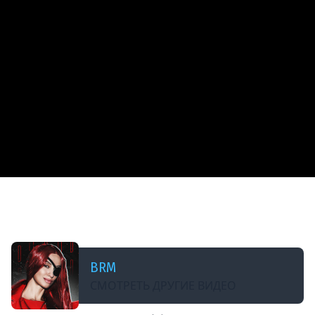
ДОБАВЛЕНО: В ПРОШЛОМ ГОДУ
КАК ЗАСКАМИЛИ BRM | BRM В HUNT:SHOWDOWN
#brm #twitch #huntshowdown
BRM
СМОТРЕТЬ ДРУГИЕ ВИДЕО