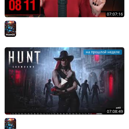
07:07:16
[СТРИМ] БОДРЫЙ И ХОРРОРНЫЙ ЧЕТВЕРГ С С BRM | ТЫ
ХОРРОРЫ ХОЧЕШЬ? | 30.07.26
Разное
на прошлой неделе
07:08:49
[СТРИМ] БОДРЫЙ ВТОРНИК С BRM | ХОТЕЛ ХОРРОРЫ? |
28.07.26