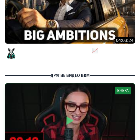
04:03:24
Я бизнесмен. Такси - это для души 📈 Big Ambitions
[PC 2023] #3
Amway921
ДРУГИЕ ВИДЕО BRM
ВЧЕРА