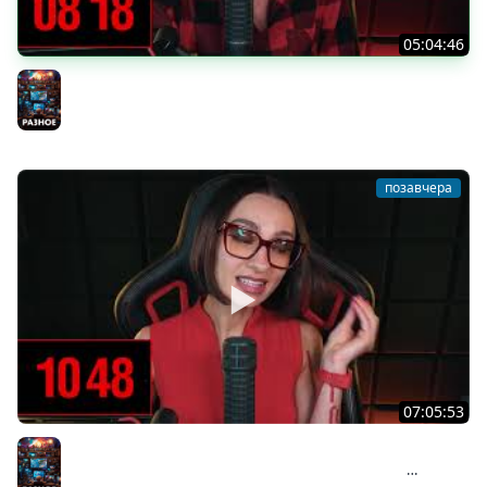
05:04:46
[СТРИМ] БОДРАЯ СРЕДА С BRM | ВАМ ГОТИКУ ИЛИ
КОТИКОВ? | ЧАСТЬ 14 | 05.08.26
Разное
позавчера
07:05:53
[СТРИМ] БОДРЫЙ ВТОРНИК С BRM | НОВИНКА STEAM В
ЖАНРЕ ACTION RPG — BEAST OF REINCARNATION |