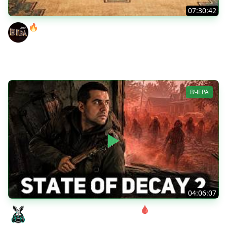
07:30:42
🔥ОТБЕРИ У БИБЫ КОРОБКИ! ● РОЗЫГРЫШ
АВТОМОБИЛЯ!
BEOWULF422
ВЧЕРА
04:06:07
Соло. Сложность запредельная 🩸 State of Decay 2
[PC 2018]