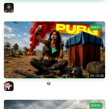
Тест Новых Танков из Коробок
Юша PROТанки
ВЧЕРА
05:10:30
Танкисты на выгуле👽
Mozol6ka (Мозолька)
ВЧЕРА