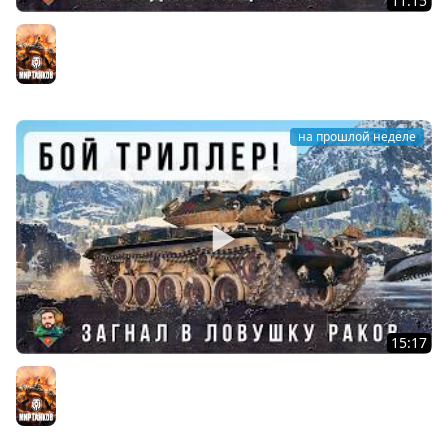
11:15
СКРЫТЫЙ АП? ПОЧЕМУ ТЕПЕРЬ ЭТОТ ТАНК ВЫТАСКИВАЕТ
САМЫЕ СЛИВНЫЕ БОИ В МИРЕ ТАНКОВ! Vulcan
Мир танков
на прошлой неделе
15:17
ПСИХ УСТРОИЛ РАКОЛОВКУ НА Т49 МЕЛКИЙ ФУГАСНЫЙ
МОНСТР В ДЕЛЕ WOT
Мир танков