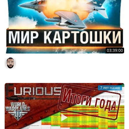
03:39:00
МИР КАРТОШКИ - Заставили играть в World of
WarPlanes
DesertoD
7 лет назад