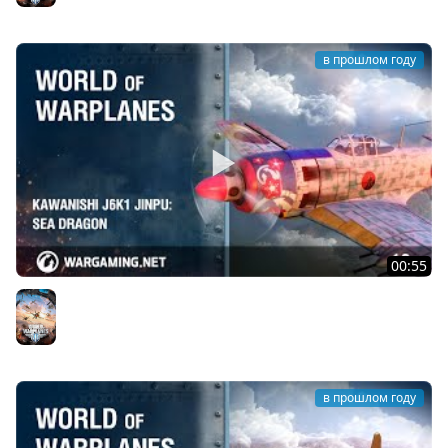
в прошлом году
00:55
Kawanishi J6K1 Jinpu: морской дракон
World of Warplanes
в прошлом году