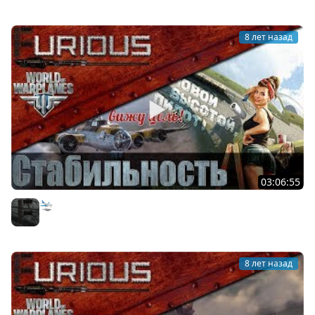
8 лет назад
03:06:55
🛬 Чё там в World of Warplanes?
Furious
8 лет назад