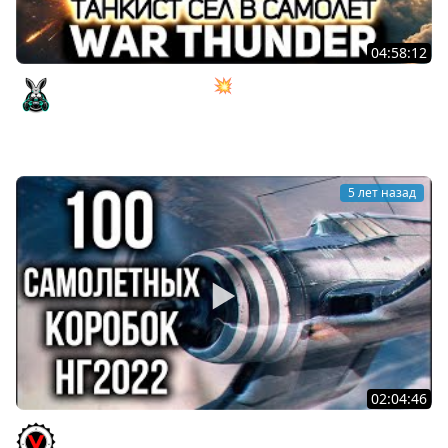
04:58:12
Танкист сел в самолёт 💥 War Thunder
Amway921
5 лет назад
02:04:46
World of Warplanes 2022. 100 Коробок или Охота на