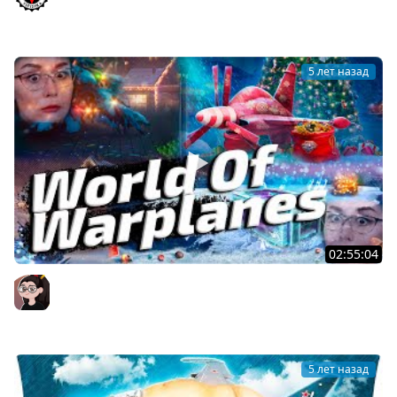
"Свободный опыт"!
Vspishka
5 лет назад
02:55:04
World Of Warplanes ▪ ДА, ДА, НЕ УДИВЛЯЙТЕСЬ! ТАКИ В
САМОЛЁТАХ НОВЫЙ ГОД!
Mozol6ka (Мозолька)
5 лет назад