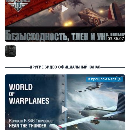
03:36:07
Безысходность, тлен и уныние в World of Warplanes
Furious
ДРУГИЕ ВИДЕО ОФИЦИАЛЬНЫЙ КАНАЛ
в прошлом месяце