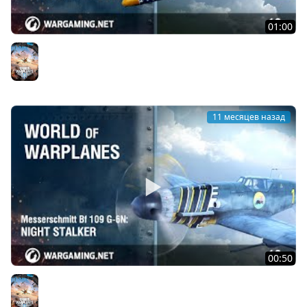
01:00
Grumman F9F-5 Panther: синий хвост, серебристые
когти
World of Warplanes
11 месяцев назад
00:50
Messerschmitt Bf 109 G-6N: Ночной охотник
World of Warplanes