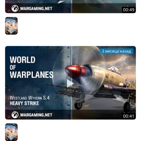
00:49
Republic F-84G Thunderjet: почувствуй гром!
World of Warplanes
3 месяца назад
00:41
Мощный удар: Westland Wyvern S.4
World of Warplanes