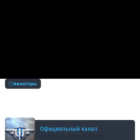
Авиаторы
ДОБАВЛЕНО: 13 ЛЕТ НАЗАД
Авиаторы. Bf.109b и Максим &quot;Galm&quot;
Кордонец.
Официальный канал
СМОТРЕТЬ ДРУГИЕ ВИДЕО