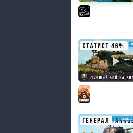
Трезвый пятничный 
(Мир танков и ЗБЗ)
El COMENTANTE
п
Я ОФИГЕЛ ЧТО ТВОРИТ
В МИРЕ ТАНКОВ!
Мир танков
на прошло