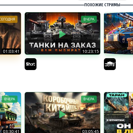
ПОХОЖИЕ СТРИМЫ
СЕГОДНЯ
ВЧЕРА
01:03:41
10:23:15
 МЕСЯЦЕВ
ТАНКИ на ЗАКАЗ — Смотрите
БИТВА З
Описание Стрима
8 ЗАДАЧ
Sh0tnik
Jove
Возвращ
3.0
ВЧЕРА
ВЧЕРА
03:30:41
03:05:45