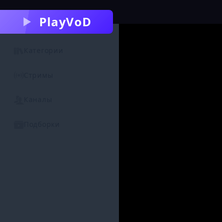
PlayVoD
Категории
Стримы
Каналы
Подборки