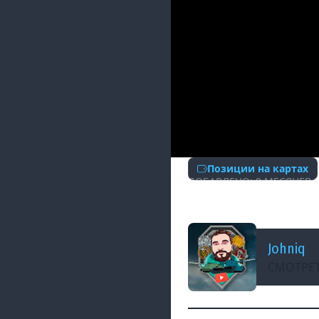
Позиции на картах
ДОБАВЛЕНО: 8 МЕСЯЦЕВ 
Даже РАК нагибае
Johniq
СМОТРЕТ