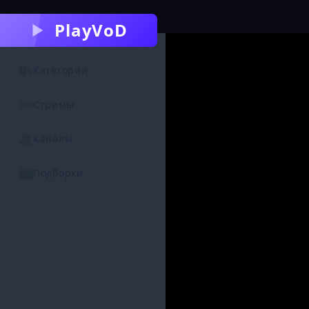
PlayVoD
Категории
Стримы
Каналы
Подборки