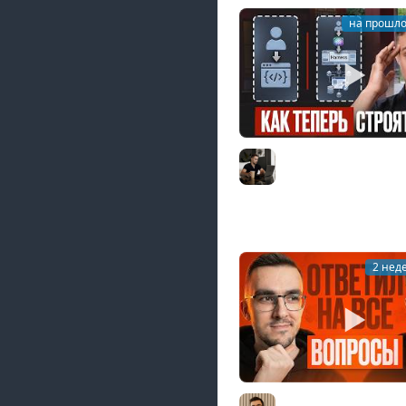
на прошло
AI-инженерия с нуля
гайд для разработчик
Владилен Минин
2 нед
Middle из бигтеха п