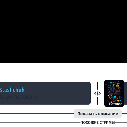
ample 3 $group by nested fields - MongoDB Ag
Stashchuk
Ь ДРУГИЕ ВИДЕО
Показать описание
ПОХОЖИЕ СТРИМЫ