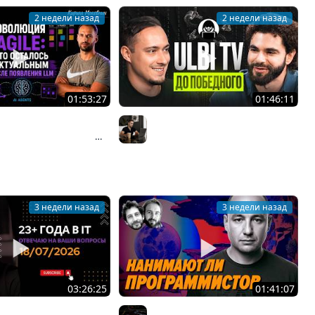
2 недели назад
2 недели назад
01:53:27
01:46:11
азбаев о взлёте и
Ulbi TV: шесть лет за кадром,
Agile: почему Scrum
цена качества и будущее IT
Организованное программирование | Кирилл Мокевнин
Владилен Минин
 индустрию и что
дит сейчас #89
3 недели назад
3 недели назад
03:26:25
01:41:07
8/07/2026: ответы на
Пишут ли еще на C в 2026 году