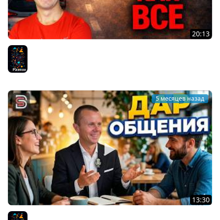
20:13
Не Будь Как ВСЕ - Не делай то, что делает
большинство!
Разное
5 месяцев назад
13:30
Дар Общения - Почему Люди Стали Меньше Общаться