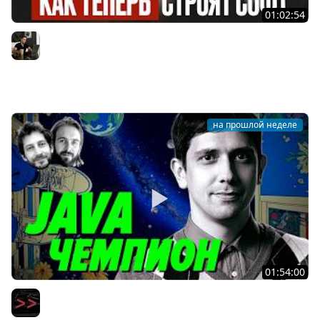
01:02:54
AI-инженерия с нуля — Полный гайд для разработчика
[2026]
Владилен Минин
на прошлой неделе
01:54:00
Ты ничего не знаешь про Java по сравнению с ним —
Тагир Валеев — Мы обречены