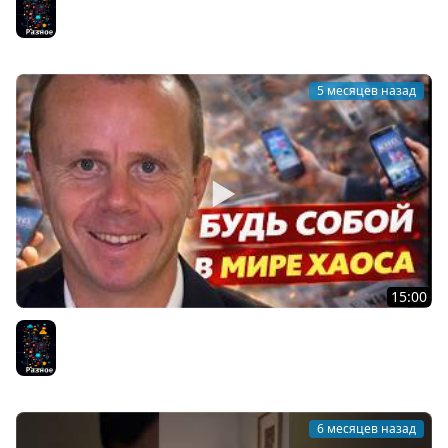
Лично
Разное
5 месяцев назад
15:00
Концентрируйся на Себе - Будь собой в мире хаоса
Разное
6 месяцев назад