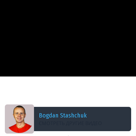
ДОБАВЛЕНО: 8 ЛЕТ НАЗАД
15 Aggregation Example 7 $group and $match -
MongoDB Aggregation Tutorial
Bogdan Stashchuk
СМОТРЕТЬ ДРУГИЕ ВИДЕО