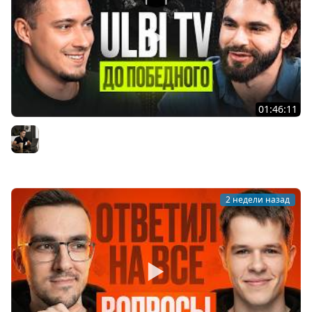
01:46:11
Ulbi TV: шесть лет за кадром, цена качества и будущее
IT
Владилен Минин
2 недели назад