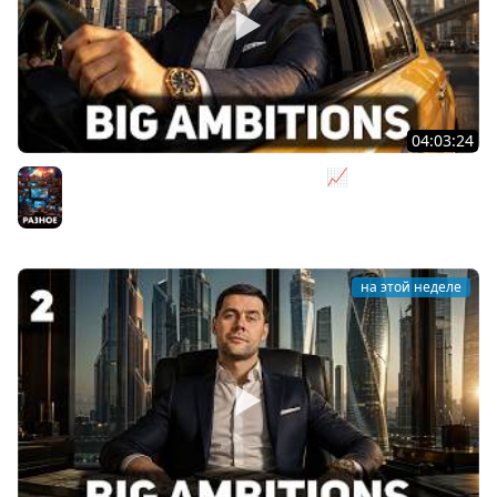
04:03:24
Я бизнесмен. Такси - это для души 📈 Big Ambitions
[PC 2023] #3
Разное
на этой неделе