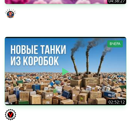
04:38:27
Моя Любимая ПТ-10 - TORNADE
Evil GrannY
ВЧЕРА
02:52:12
ТРИ НОВЫХ ТАНКА ИЗ КОРОБОК: Русский АЗУ, Китаец ТТ
и Мерк М6
Vspishka