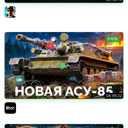
Новые коробки ★ Сборочный цех, глава 3 ★ МИР
ТАНКОВ
Gleborg
ВЧЕРА
04:39:22
АСУ-85 — Советская Е 25 из Коробок!
Sh0tnik