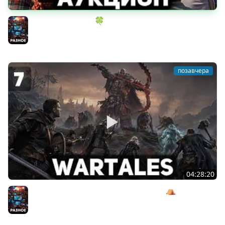
ИГРОВОЙ АУКЦИОН 🍀 Во что играем в конце лета?
Разное
позавчера
04:28:20
Сражаемся с Кагалом призраком Харага ⛺ Wartales
[PC 2021] #7
Разное