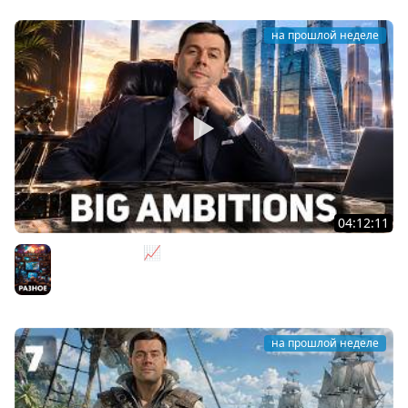
на прошлой неделе
04:12:11
За деньги - Да 📈 Big Ambitions [PC 2023]
Разное
на прошлой неделе