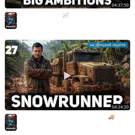
04:37:50
Не на дядю, а на себя 📈 Big Ambitions [PC 2023] #2
Разное
на прошлой неделе
04:24:20
Безумная деревянная операция под музыку 🚚
SnowRunner [PC 2020] #27
Разное