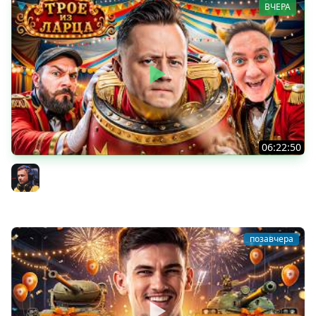
ВЧЕРА
06:22:50
Трое из Ларца ★ С ДР НАША ИГРА
@ElComentanteOfficial @Kop3uHbl4
Inspirer
позавчера