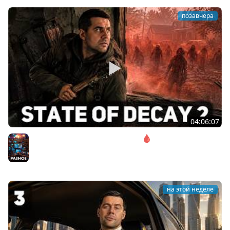
позавчера
04:06:07
Соло. Сложность запредельная 🩸 State of Decay 2
[PC 2018]
Разное
на этой неделе