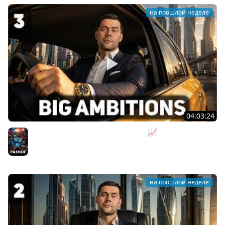
на прошлой неделе
04:03:24
Я бизнесмен. Такси - это для души 📈 Big Ambitions
[PC 2023] #3
Разное
на прошлой неделе