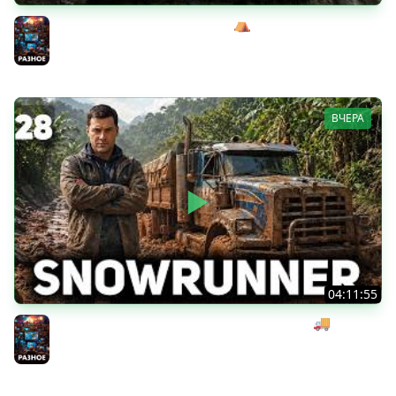
Жуткий босс-кабан Эримантос ⛺ Wartales [PC 2021] #8
Разное
ВЧЕРА
04:11:55
Начинаем мексиканский развоз под музыку 🚚
SnowRunner [PC 2020] #28
Разное