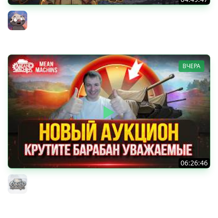
НОВАЯ БЛОХА? Чудо из коробок на ДР Мира танков
2026 | Обкатка танка АСУ-85
Бомбилка Медоеда
ВЧЕРА
06:26:46
ДУПЛЕТ - ФИНАЛ...ОСТАЛОСЬ ВСЕГО 2% ● Аукцион №96,
Будет ли Стример Страдать или Кайфовать ?
MeanMachins