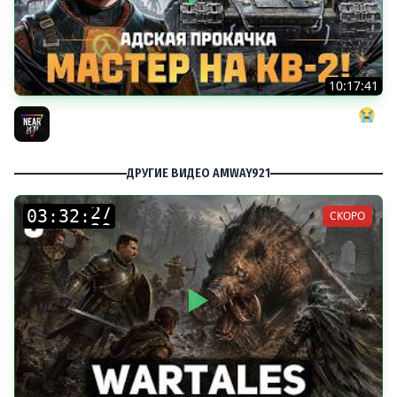
10:17:41
АДСКАЯ ПРОКАЧКА: МАСТЕР на КВ-2! ДАЙТЕ МНЕ СИЛ 😭
Near_You
ДРУГИЕ ВИДЕО AMWAY921
:
:
СКОРО