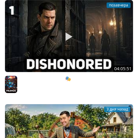
позавчера
04:05:51
Мрачный стелс-экшен 🎭 Dishonored [PC 2012] #1
Разное
3 дня назад