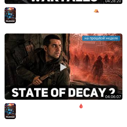
04:28:20
Сражаемся с Кагалом призраком Харага ⛺ Wartales
[PC 2021] #7
Разное
на прошлой неделе
04:06:07
Соло. Сложность запредельная 🩸 State of Decay 2
[PC 2018]
Разное