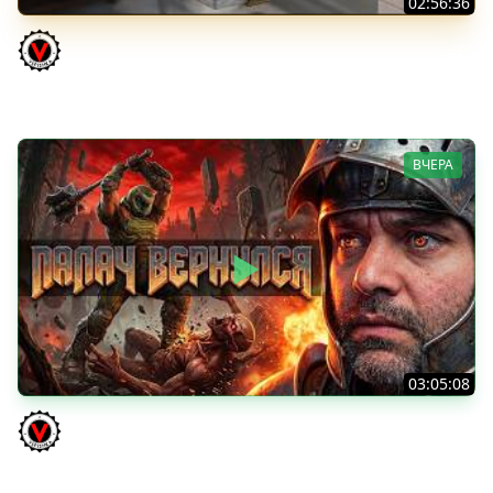
02:56:36
Vz. 68-2 Britva. Захотелось "отметки"
Vspishka
ВЧЕРА
03:05:08
Последний Думгай 3. Дополнение к DooM: The Dark
Ages
Vspishka