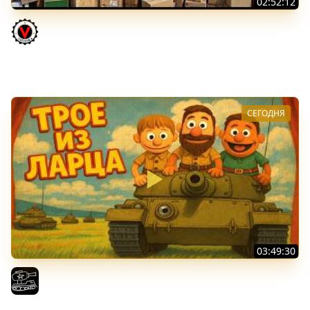
02:52:12
ТРИ НОВЫХ ТАНКА ИЗ КОРОБОК: Русский АЗУ, Китаец ТТ
и Мерк М6
Vspishka
СЕГОДНЯ
03:49:30
ТРОЕ ИЗ ЛАРЦА! Впервые в этом августе! (Мир Танков)
El COMENTANTE