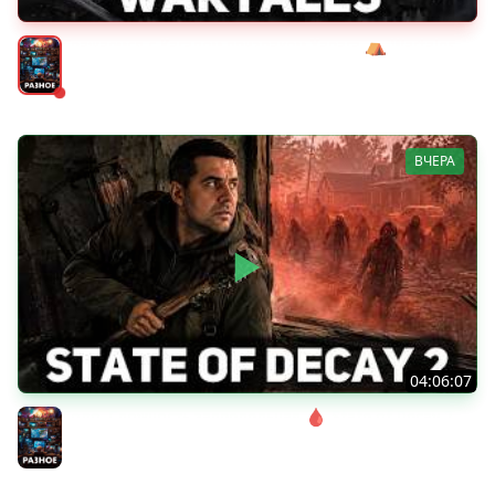
Сражаемся с Кагалом призраком Харага ⛺ Wartales
[PC 2021] #7
Разное
ВЧЕРА
04:06:07
Соло. Сложность запредельная 🩸 State of Decay 2
[PC 2018]
Разное