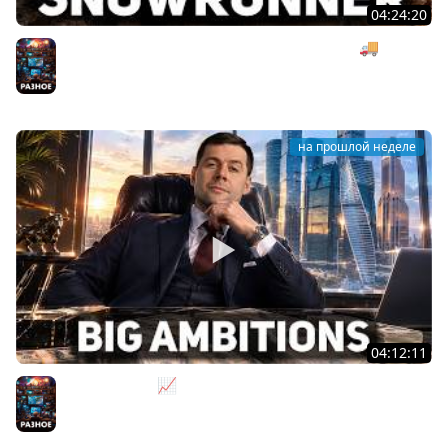
04:24:20
Безумная деревянная операция под музыку 🚚
SnowRunner [PC 2020] #27
Разное
на прошлой неделе
04:12:11
За деньги - Да 📈 Big Ambitions [PC 2023]
Разное