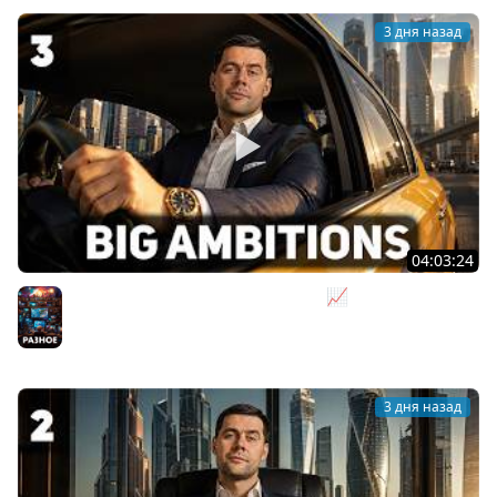
3 дня назад
04:03:24
Я бизнесмен. Такси - это для души 📈 Big Ambitions
[PC 2023] #3
Разное
3 дня назад