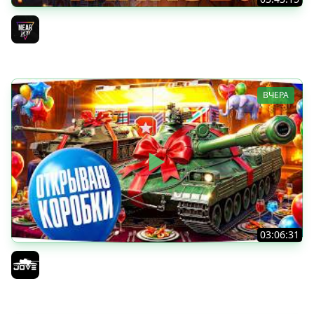
ДЕНЬ РОЖДЕНИЯ 2026! ТЕСТ-ДРАЙВ ТАНКОВ из КОРОБОК
[Попытка 2]
Near_You
ВЧЕРА
03:06:31
ОТКРЫВАЕМ КОРОБКИ НА ДЕНЬ РОЖДЕНИЯ МИРА ТАНКОВ
2026 ● Что Выпадет?
Jove