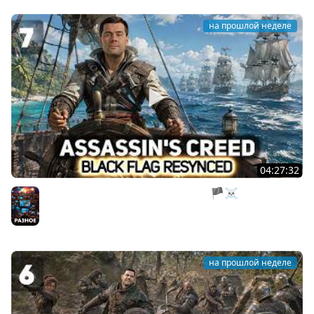
на прошлой неделе
04:27:32
Нас все предали. Пираты, тоже мне 🏴‍☠️ Assassin’s
Creed Black Flag Resynced [PC 2026] #7
Разное
на прошлой неделе