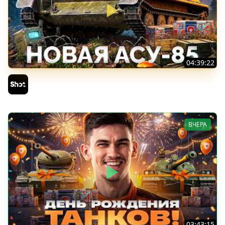
04:39:22
АСУ-85 — Советская Е 25 из Коробок!
Sh0tnik
ВЧЕРА
03:43:15