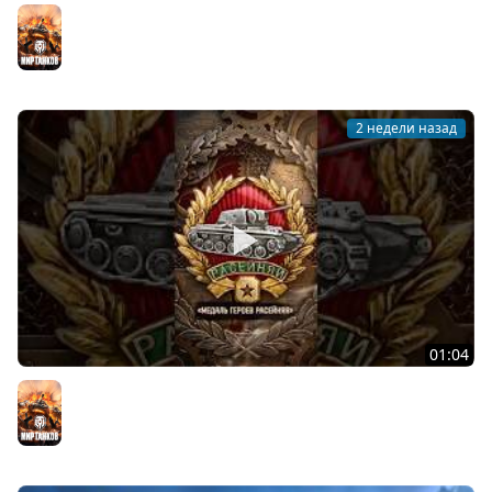
День рождения «Мира танков»: все подробности
Мир танков
2 недели назад
01:04
Редчайшая награда в Мире танков! #танки #миртанков
#tanks #история #награда #history #ww2 #вов
Мир танков