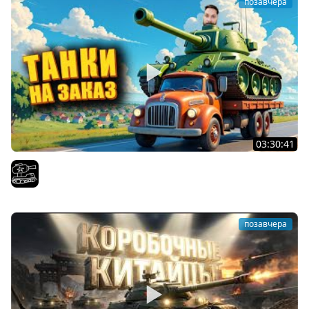
позавчера
03:30:41
Трезвый пятничный рандом. (Мир танков и ЗБЗ)
El COMENTANTE
позавчера