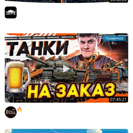
БИТВА ЗА MAUSEKONIG! — ВСЕГО 8 ЗАДАЧ ДО КОНЦА ●
Возвращение Сериала по ЛБЗ 3.0
Jove
позавчера
07:45:21
🔥ПЕННЫЕ ТАНКИ НА ЗАКАЗ! ● НАЛИВАЙ!
BEOWULF422