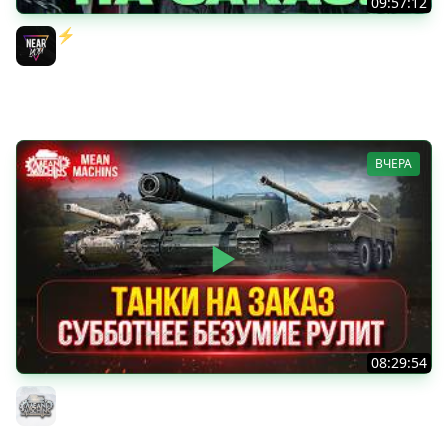
09:57:12
⚡️ИГРАЮ НА ВАШИХ ТАНКАХ НА ЗАКАЗ! [Правила В
Описании]
Near_You
ВЧЕРА
08:29:54
ТАНКИ НА ЗАКАЗ...ВАМ ВЫБИРАТЬ ● Субботнее Безумие
РУЛИТ ● Подробности в Описании
MeanMachins