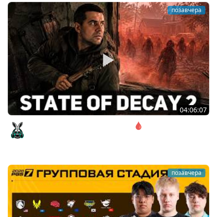
позавчера
04:06:07
Соло. Сложность запредельная 🩸 State of Decay 2
[PC 2018]
Amway921
позавчера