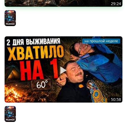
29:24
СТРАЖА ХОДИТ ПОД НАМИ | НЕЙРОСКАЙРИМ 4
Разное
на прошлой неделе
50:58
ПЛАН БЫЛ ВЫЖИТЬ | ЛУЧШИЕ МОМЕНТЫ СО СТРИМА
Разное