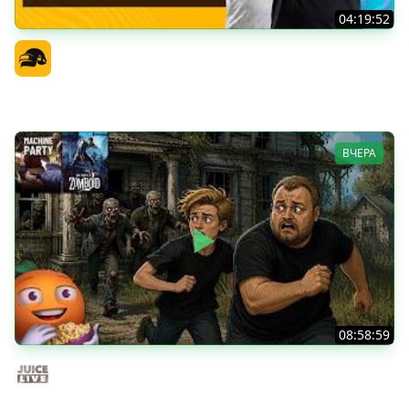
04:19:52
PGS 7 - Стадия Победителей
Официальный канал
ВЧЕРА
08:58:59
Общение | Project Zomboid | Cтрим от 02/08/2026
Juice Live