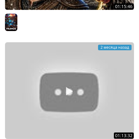
01:15:46
Меня оскорбила курица, и это было только начало... |
НЕЙРОСКАЙРИМ #1
Разное
2 месяца назад
01:13:32