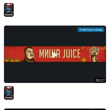
Меня оскорбила курица, и это было только начало... |
НЕЙРОСКАЙРИМ #1
Разное
3 месяца назад
00:27
НейроСкайрим #2
Разное