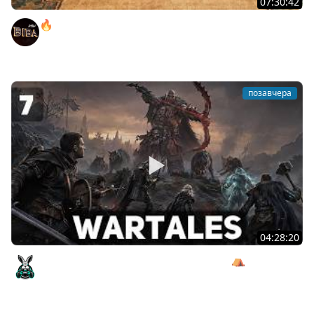
07:30:42
🔥ОТБЕРИ У БИБЫ КОРОБКИ! ● РОЗЫГРЫШ
АВТОМОБИЛЯ!
BEOWULF422
позавчера
04:28:20
Сражаемся с Кагалом призраком Харага ⛺ Wartales
[PC 2021] #7
Amway921