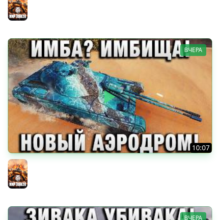
Мир танков
ВЧЕРА
10:07
ИМБА? ИМБИЩА! НОВЫЙ АЭРОДРОМ!
Мир танков
ВЧЕРА