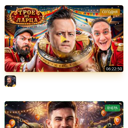
СЕГОДНЯ
06:22:50
Трое из Ларца ★ С ДР НАША ИГРА
@ElComentanteOfficial @Kop3uHbl4
Inspirer
ВЧЕРА