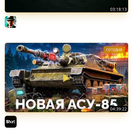
03:18:13
Новые коробки ★ Сборочный цех, глава 3 ★ МИР
ТАНКОВ
Gleborg
СЕГОДНЯ
04:39:22
АСУ-85 — Советская Е 25 из Коробок!
Sh0tnik