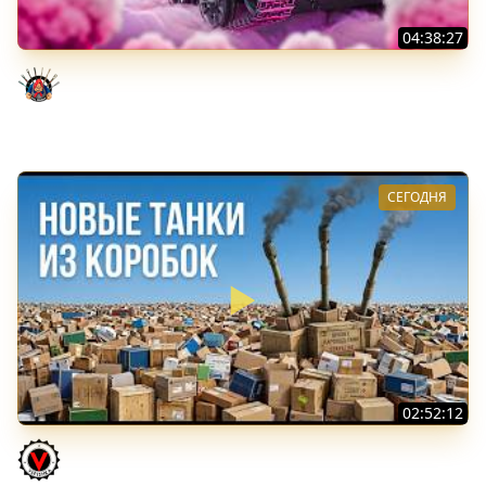
04:38:27
Моя Любимая ПТ-10 - TORNADE
Evil GrannY
СЕГОДНЯ
02:52:12
ТРИ НОВЫХ ТАНКА ИЗ КОРОБОК: Русский АЗУ, Китаец ТТ
и Мерк М6