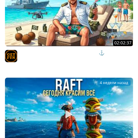
02:02:37
ПРИШЛО ВРЕМЯ ОТДЫХАТЬ И НАГИБАТЬ ⚓ мир
кораблей
TVgetfun
4 недели назад