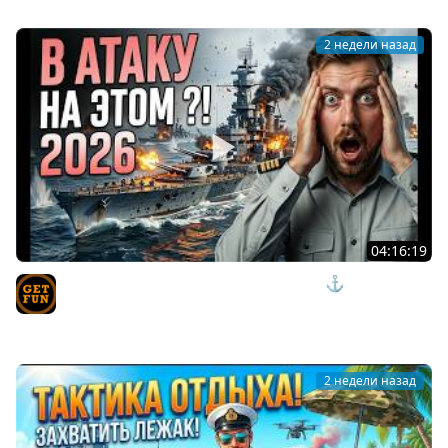
2 недели назад
04:16:19
СКРЫТЫЕ ИМБЫ ИЛИ ИЗДЕВАТЕЛЬСТВО? ⚓ мир
кораблей
TVgetfun
2 недели назад