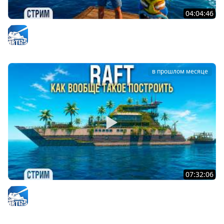
04:04:46
RAFT - Покраска корабля - Проект "Оазис" #8
Arti25
в прошлом месяце
07:32:06
RAFT - Этот КОРАБЛЬ жрёт все ресурсы #5
Arti25