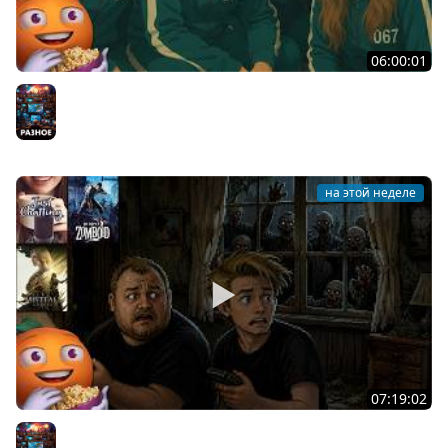
06:00:01
Общение | Machine Party | BUCKSHOT ROULETTE | Cтрим
от 30/07/2026
Разное
на этой неделе
07:19:02
Общение | Project Zomboid | Mistfall Hunter | Cтрим от