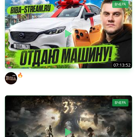
ВЧЕРА
07:13:52
🔥ВЫИГРАЙ АВТОМОБИЛЬ БИБЫ! ● ЧИЛ В РАНДОМЕ!
BEOWULF422
ВЧЕРА