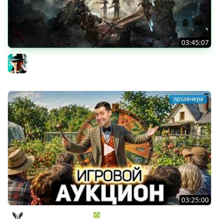
03:45:07
Экспедиция 39+ ★ Clair Obscur: Expedition 33
Gleborg
позавчера
03:25:00
ИГРОВОЙ АУКЦИОН 🍀 Во что играем в конце лета?