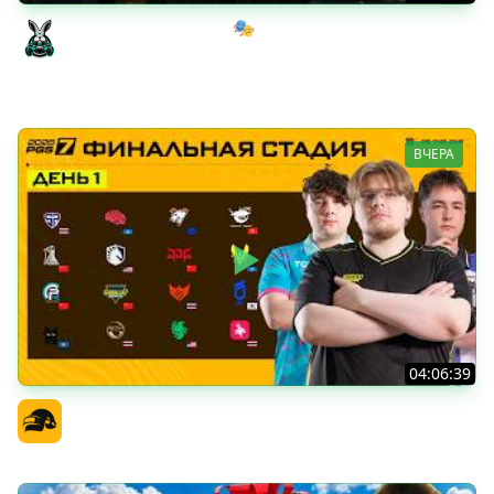
Мрачный стелс-экшен 🎭 Dishonored [PC 2012] #1
Amway921
ВЧЕРА
04:06:39
PGS 7 - Финальная Стадия - День 1
Официальный канал