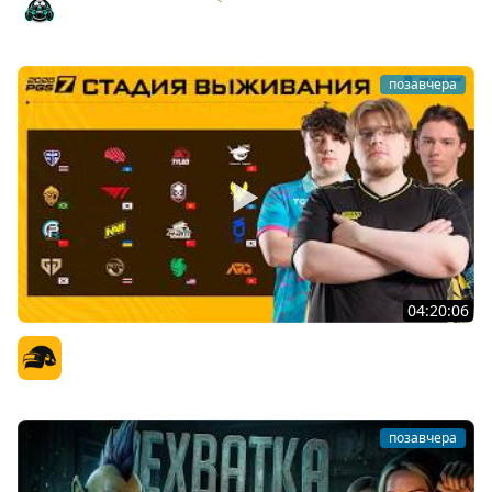
Amway921
позавчера
04:20:06
PGS 7 - Стадия Выживания
Официальный канал
позавчера