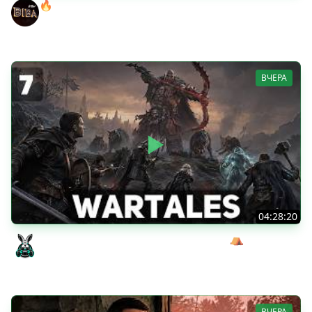
🔥ОТБЕРИ У БИБЫ КОРОБКИ! ● РОЗЫГРЫШ
АВТОМОБИЛЯ!
BEOWULF422
ВЧЕРА
04:28:20
Сражаемся с Кагалом призраком Харага ⛺ Wartales
[PC 2021] #7
Amway921
ВЧЕРА