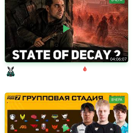
04:06:07
Соло. Сложность запредельная 🩸 State of Decay 2
[PC 2018]
Amway921
ВЧЕРА