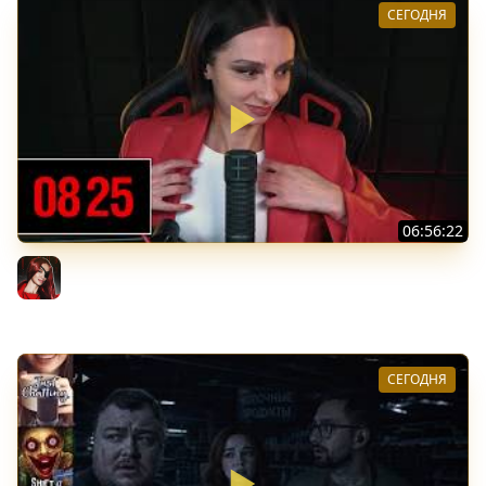
СЕГОДНЯ
06:56:22
[СТРИМ] БОДРЫЙ ЧЕТВЕРГ С BRM | DOOMSDAY: LAST
SURVIVORS & DOOMSDAY: LAST SURVIVORS | 06.08.26
BRM
СЕГОДНЯ