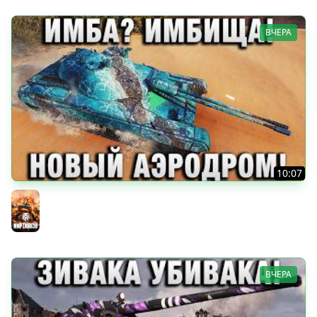
ВЧЕРА
10:07
ИМБА? ИМБИЩА! НОВЫЙ АЭРОДРОМ!
Мир танков
ВЧЕРА